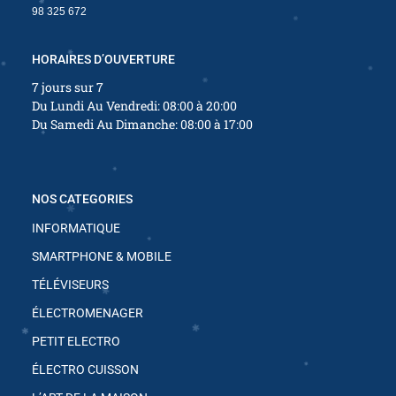
✱
98 325 672
HORAIRES D’OUVERTURE
✱
✱
7 jours sur 7
✱
Du Lundi Au Vendredi: 08:00 à 20:00
Du Samedi Au Dimanche: 08:00 à 17:00
✱
✱
✱
✱
NOS CATEGORIES
✱
✱
INFORMATIQUE
✱
✱
SMARTPHONE & MOBILE
TÉLÉVISEURS
ÉLECTROMENAGER
PETIT ELECTRO
✱
✱
✱
ÉLECTRO CUISSON
✱