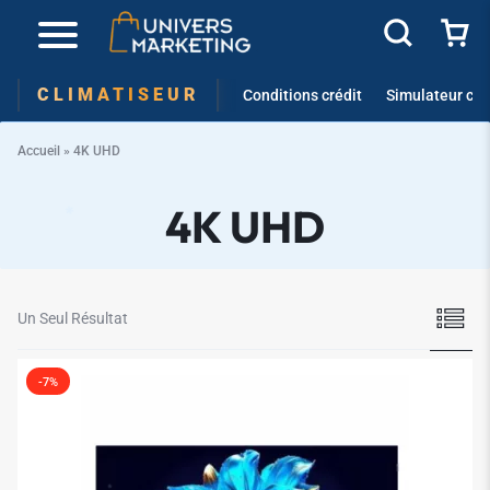
✱
CLIMATISEUR
Conditions crédit
Simulateur cré
✱
✱
Accueil
»
4K UHD
4K UHD
✱
✱
Un Seul Résultat
-7%
✱