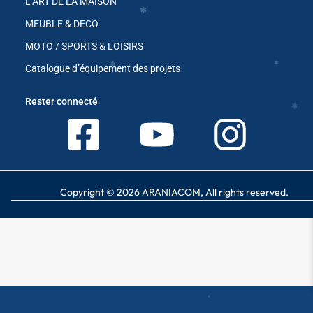
L’ART DE LA MAISON
MEUBLE & DECO
✱
MOTO / SPORTS & LOISIRS
Catalogue d’équipement des projets
✱
✱
✱
Rester connecté
✱
✱
✱
✱
Copyright © 2026
ARANIACOM
, All rights reserved.
✱
✱
✱
✱