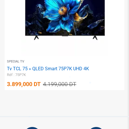
✱
✱
✱
SPECIAL TV
Tv TCL 75 » QLED Smart 75P7K UHD 4K
Réf : 75P7K
3.899,000
DT
4.199,000
DT
✱
✱
✱