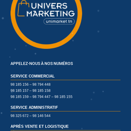
✱
✱
✱
✱
✱
✱
✱
✱
✱
✱
✱
✱
✱
APPELEZ-NOUS À NOS NUMÉROS
SERVICE COMMERCIAL
✱
98 185 156 – 98 794 448
✱
✱
✱
98 185 157 – 98 185 158
98 185 159 – 98 794 447 – 98 185 155
✱
✱
SERVICE ADMINISTRATIF
98 325 672 – 98 146 544
APRÈS VENTE ET LOGISTIQUE