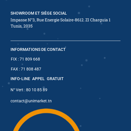
SHOWROOM ET SIÈGE SOCIAL
✱
Impasse N°3, Rue Energie Solaire-8612. ZI Charguia 1
Tunis, 2035
✱
✱
✱
INFORMATIONS DE CONTACT
✱
✱
✱
✱
FIX : 71 809 668
✱
FAX : 71 808 487
INFO-LINE APPEL GRATUIT
✱
N° Vert : 80 10 85 89
✱
✱
✱
✱
✱
contact@unimarket.tn
✱
✱
✱
✱