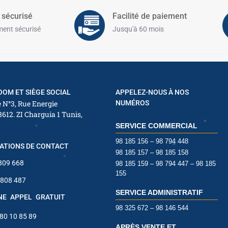
✱
✱
 sécurisé
Facilité de paiement
ent sécurisé
Jusqu'à 60 mois
✱
✱
OM ET SIÈGE SOCIAL
APPELEZ-NOUS À NOS
 N°3, Rue Energie
NUMÉROS
8612. ZI Charguia 1 Tunis,
SERVICE COMMERCIAL
✱
✱
98 185 156 – 98 794 448
ATIONS DE CONTACT
98 185 157 – 98 185 158
 809 668
98 185 159 – 98 794 447 – 98 185
✱
✱
155
 808 487
✱
SERVICE ADMINISTRATIF
INE APPEL GRATUIT
✱
98 325 672 – 98 146 544
✱
 80 10 85 89
APRÈS VENTE ET