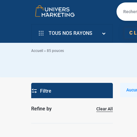
UNIVERS
VENTE
C
TOUS NOS RAYONS
MARKETING
EN
INFORMATIQUE
LIGNE
Accueil
»
85 pouces
SMARTPHONE & MOBILE
PC
✱
TÉLÉVISEURS
PORTABLE,
✱
✱
ÉLECTROMENAGER
Aucun
Filtre
SMARTPHONE,
PETIT ELECTRO
TV,
Refine by
Clear All
ÉLECTRO CUISSON
SCOOTER
L’ART DE LA MAISON
EN