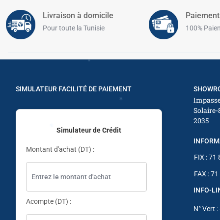
✱
Livraison à domicile
Paiement
✱
✱
Pour toute la Tunisie
100% Paiem
✱
✱
✱
✱
SIMULATEUR FACILITÉ DE PAIEMENT
SHOWRO
Impasse
Solaire-
✱
✱
2035
Simulateur de Crédit
INFORM
Montant d'achat (DT) :
FIX : 71
FAX : 71
INFO-L
Acompte (DT) :
N° Vert :