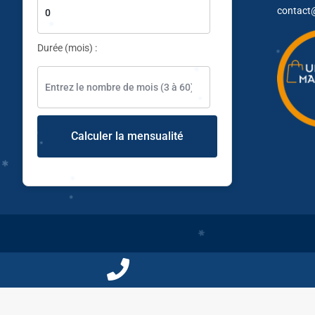
contact
✱
Durée (mois) :
✱
✱
✱
Calculer la mensualité
✱
Pas de produits dans la liste de comparaison
✱