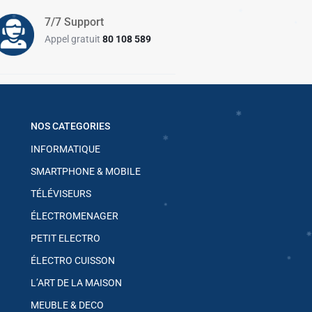
7/7 Support
✱
✱
Appel gratuit
80 108 589
✱
✱
✱
✱
✱
NOS CATEGORIES
INFORMATIQUE
SMARTPHONE & MOBILE
✱
TÉLÉVISEURS
✱
ÉLECTROMENAGER
✱
✱
PETIT ELECTRO
✱
ÉLECTRO CUISSON
L’ART DE LA MAISON
MEUBLE & DECO