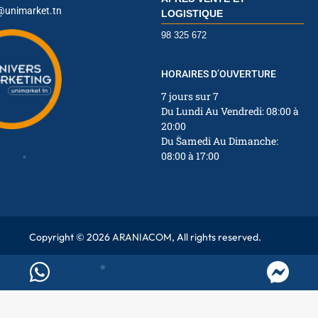
@unimarket.tn
LOGISTIQUE
98 325 672
HORAIRES D’OUVERTURE
✱
7 jours sur 7
✱
Du Lundi Au Vendredi: 08:00 à
✱
20:00
Du Samedi Au Dimanche:
✱
08:00 à 17:00
✱
Copyright © 2026
ARANIACOM
, All rights reserved.
✱