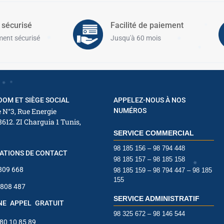
 sécurisé
Facilité de paiement
ent sécurisé
Jusqu'à 60 mois
✱
OM ET SIÈGE SOCIAL
APPELEZ-NOUS À NOS
 N°3, Rue Energie
NUMÉROS
8612. ZI Charguia 1 Tunis,
✱
✱
SERVICE COMMERCIAL
98 185 156 – 98 794 448
ATIONS DE CONTACT
98 185 157 – 98 185 158
 809 668
98 185 159 – 98 794 447 – 98 185
✱
155
✱
 808 487
SERVICE ADMINISTRATIF
INE APPEL GRATUIT
98 325 672 – 98 146 544
 80 10 85 89