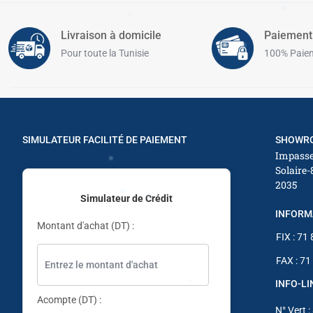
Livraison à domicile
Paiement
Pour toute la Tunisie
100% Paiem
✱
✱
✱
✱
SIMULATEUR FACILITÉ DE PAIEMENT
SHOWRO
Impasse
Solaire-
2035
✱
Simulateur de Crédit
INFORM
Montant d'achat (DT) :
FIX : 71
FAX : 71
INFO-L
Acompte (DT) :
N° Vert :