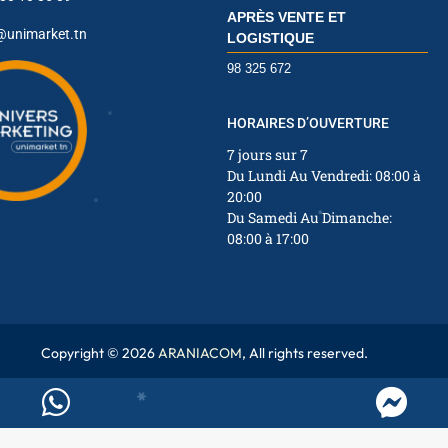
APRÈS VENTE ET
@unimarket.tn
LOGISTIQUE
✱
98 325 672
✱
✱
HORAIRES D’OUVERTURE
7 jours sur 7
Du Lundi Au Vendredi: 08:00 à
✱
20:00
✱
✱
Du Samedi Au Dimanche:
✱
08:00 à 17:00
✱
✱
Copyright © 2026
ARANIACOM
, All rights reserved.