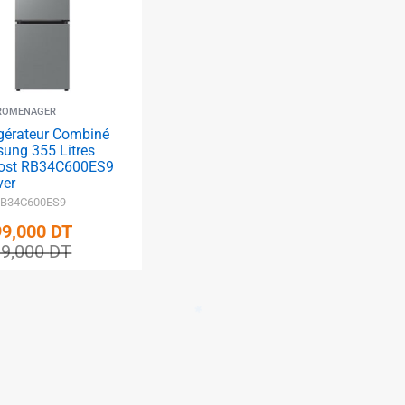
✱
ROMENAGER
igérateur Combiné
ung 355 Litres
ost RB34C600ES9
✱
ver
 RB34C600ES9
99,000
DT
99,000
DT