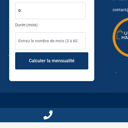
✱
✱
contact
Durée (mois) :
✱
✱
✱
✱
Calculer la mensualité
✱