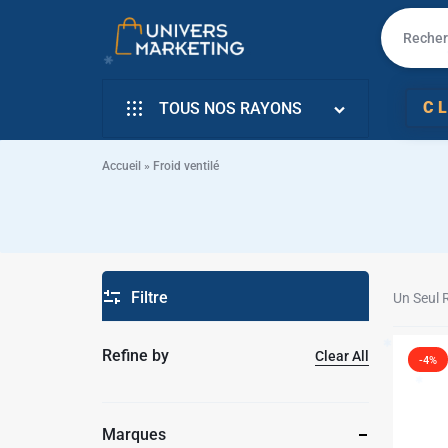
UNIVERS
VENTE
C
TOUS NOS RAYONS
MARKETING
EN
INFORMATIQUE
LIGNE
Accueil
»
Froid ventilé
SMARTPHONE & MOBILE
PC
✱
TÉLÉVISEURS
PORTABLE,
ÉLECTROMENAGER
✱
Filtre
SMARTPHONE,
Un Seul 
PETIT ELECTRO
TV,
Refine by
Clear All
-4%
ÉLECTRO CUISSON
SCOOTER
L’ART DE LA MAISON
EN
Marques