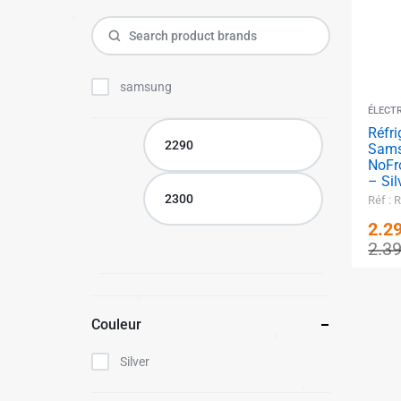
MEUBLE & DECO
TUNISIE
MOTO / SPORTS & LOISIRS
Catalogue d’équipement des
samsung
projets
ÉLECT
Réfr
Sams
NoFr
– Sil
Réf :
2.2
2.3
Couleur
Silver
✱
✱