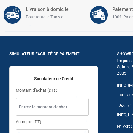
Livraison à domicile
Paiement
Pour toute la Tunisie
100% Paiem
✱
✱
✱
✱
SIMULATEUR FACILITÉ DE PAIEMENT
SHOWRO
✱
Impasse
Solaire-
✱
2035
Simulateur de Crédit
INFORM
✱
Montant d'achat (DT) :
✱
FIX : 71
FAX : 71
INFO-L
Acompte (DT) :
N° Vert :