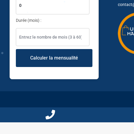
✱
contact
Durée (mois) :
✱
Calculer la mensualité
✱
✱
✱
Pas de produits dans la liste de comparaison
✱
✱