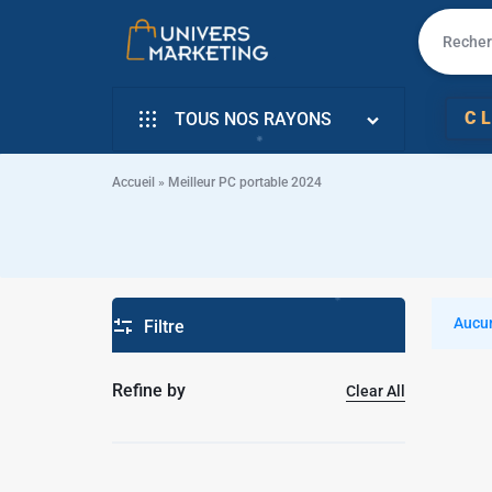
UNIVERS
VENTE
C
TOUS NOS RAYONS
MARKETING
EN
✱
INFORMATIQUE
LIGNE
Accueil
»
Meilleur PC portable 2024
✱
SMARTPHONE & MOBILE
PC
TÉLÉVISEURS
PORTABLE,
ÉLECTROMENAGER
Aucun
Filtre
SMARTPHONE,
PETIT ELECTRO
TV,
Refine by
Clear All
ÉLECTRO CUISSON
✱
SCOOTER
L’ART DE LA MAISON
EN