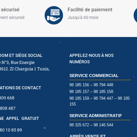
 sécurisé
Facilité de paiement
ent sécurisé
Jusqu'à 60 mois
✱
OM ET SIÈGE SOCIAL
APPELEZ-NOUS À NOS
 N°3, Rue Energie
NUMÉROS
✱
8612. ZI Charguia 1 Tunis,
SERVICE COMMERCIAL
✱
✱
98 185 156 – 98 794 448
ATIONS DE CONTACT
98 185 157 – 98 185 158
✱
 809 668
98 185 159 – 98 794 447 – 98 185
155
 808 487
SERVICE ADMINISTRATIF
✱
INE APPEL GRATUIT
✱
98 325 672 – 98 146 544
 80 10 85 89
APRÈS VENTE ET