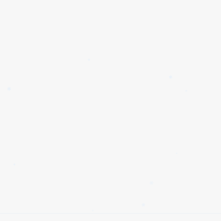
✱
✱
✱