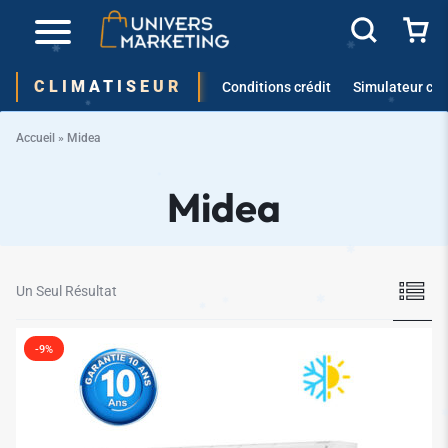
CLIMATISEUR
Conditions crédit
Simulateur cré
Accueil
»
Midea
Midea
✱
Un Seul Résultat
✱
✱
-9%