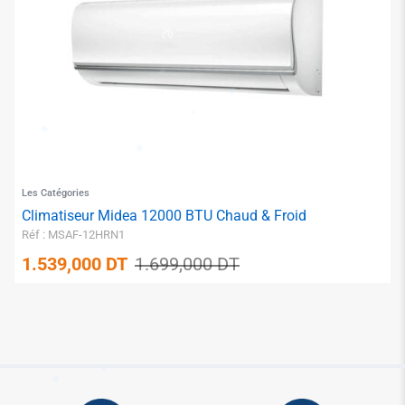
✱
✱
✱
✱
Les Catégories
Climatiseur Midea 12000 BTU Chaud & Froid
Réf : MSAF-12HRN1
1.539,000
DT
1.699,000
DT
✱
✱
✱
✱
✱