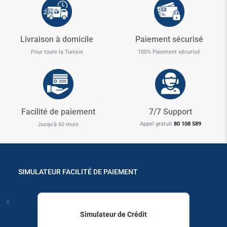
Livraison à domicile
Paiement sécurisé
✱
Pour toute la Tunisie
100% Paiement sécurisé
✱
✱
✱
Facilité de paiement
7/7 Support
Appel gratuit
80 108 589
Jusqu'à 60 mois
SIMULATEUR FACILITÉ DE PAIEMENT
✱
Simulateur de Crédit
✱