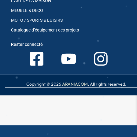
L’ART DE LA MAISON
✱
MEUBLE & DECO
MOTO / SPORTS & LOISIRS
✱
Catalogue d’équipement des projets
✱
✱
Rester connecté
✱
Copyright © 2026
ARANIACOM
, All rights reserved.
✱
✱
✱