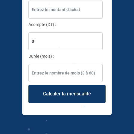
✱
Acompte (DT) :
✱
✱
✱
Durée (mois) :
✱
✱
✱
Calculer la mensualité
✱
✱
✱