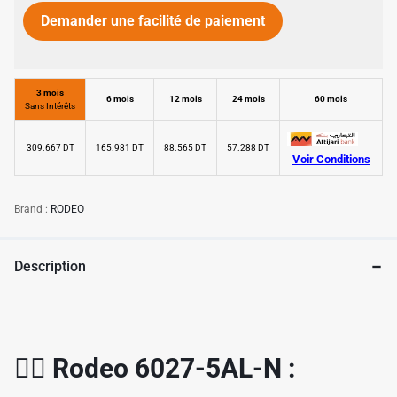
Demander une facilité de paiement
3 mois
6 mois
12 mois
24 mois
60 mois
Sans Intérêts
309.667 DT
165.981 DT
88.565 DT
57.288 DT
Voir Conditions
✱
Brand :
RODEO
Description
🚴‍♂️ Rodeo 6027-5AL-N :
✱