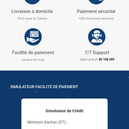
✱
Livraison à domicile
Paiement sécurisé
Pour toute la Tunisie
100% Paiement sécurisé
✱
✱
Facilité de paiement
7/7 Support
✱
Appel gratuit
80 108 589
Jusqu'à 60 mois
✱
✱
✱
SIMULATEUR FACILITÉ DE PAIEMENT
✱
✱
Simulateur de Crédit
Montant d'achat (DT) :