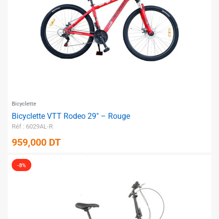
✱
✱
✱
Bicyclette
Bicyclette VTT Rodeo 29″ – Rouge
Réf : 6029AL-R
959,000
DT
-8%