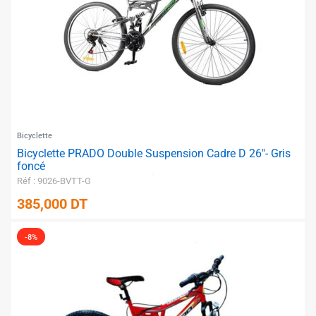
Bicyclette
Bicyclette PRADO Double Suspension Cadre D 26″- Gris
foncé
Réf : 9026-BVTT-G
385,000
DT
-8%
✱
✱
✱