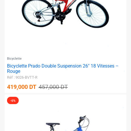
✱
Bicyclette
✱
Bicyclette Prado Double Suspension 26″ 18 Vitesses –
Rouge
Réf : 9026-BVTT-R
419,000
DT
457,000
DT
-6%