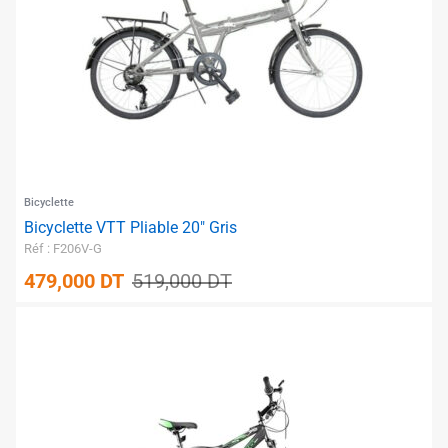
✱
✱
Bicyclette
✱
Bicyclette VTT Pliable 20″ Gris
Réf : F206V-G
479,000
DT
519,000
DT
✱
✱