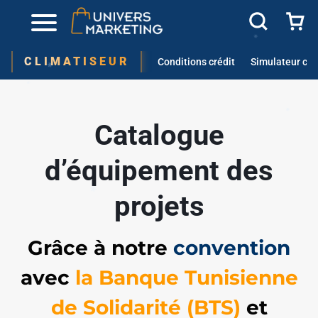
✱
✱
CLIMATISEUR
Conditions crédit
Simulateur cré
Catalogue
d’équipement des
projets
Grâce à notre
convention
✱
✱
avec
la Banque Tunisienne
de Solidarité (BTS)
et