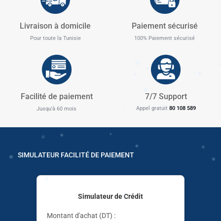
✱
Livraison à domicile
Paiement sécurisé
Pour toute la Tunisie
100% Paiement sécurisé
✱
Facilité de paiement
7/7 Support
Appel gratuit
80 108 589
Jusqu'à 60 mois
✱
✱
✱
SIMULATEUR FACILITÉ DE PAIEMENT
✱
Simulateur de Crédit
Montant d'achat (DT) :