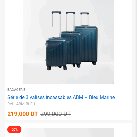
BAGAGERIE
✱
Série de 3 valises incassables ABM – Bleu Marine
Réf : ABM-BLEU
219,000
DT
299,000
DT
-27%