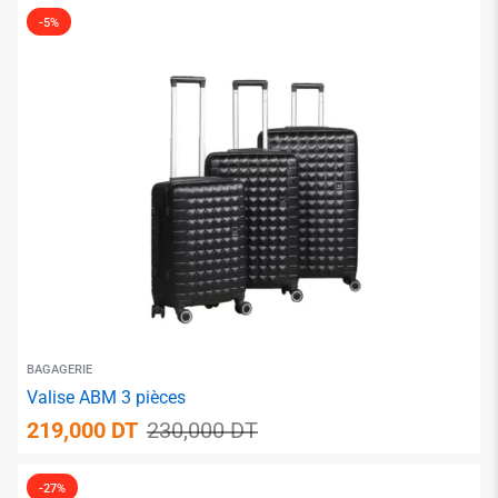
-5%
✱
✱
✱
BAGAGERIE
Valise ABM 3 pièces
✱
219,000
DT
230,000
DT
✱
✱
-27%