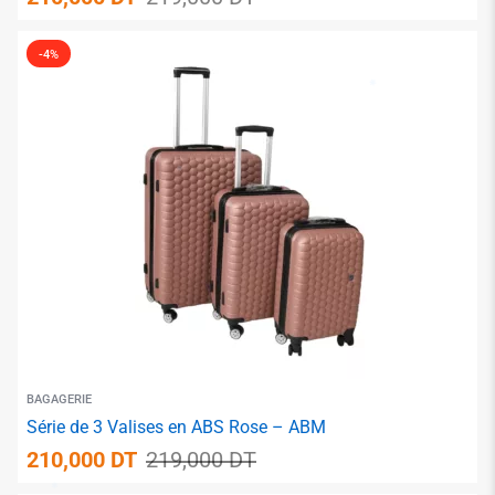
-4%
✱
✱
BAGAGERIE
Série de 3 Valises en ABS Rose – ABM
210,000
DT
219,000
DT