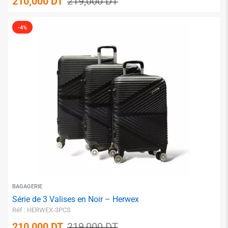
210,000
DT
219,000
DT
-4%
✱
✱
✱
BAGAGERIE
Série de 3 Valises en Noir – Herwex
Réf : HERWEX-3PCS
210,000
DT
219,000
DT