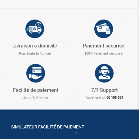
✱
✱
Livraison à domicile
Paiement sécurisé
Pour toute la Tunisie
100% Paiement sécurisé
✱
Facilité de paiement
7/7 Support
Appel gratuit
80 108 589
Jusqu'à 60 mois
✱
✱
✱
✱
SIMULATEUR FACILITÉ DE PAIEMENT
✱