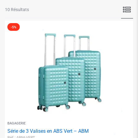
✱
10 Résultats
-5%
✱
BAGAGERIE
Série de 3 Valises en ABS Vert – ABM
✱
Réf : ABM-VERT