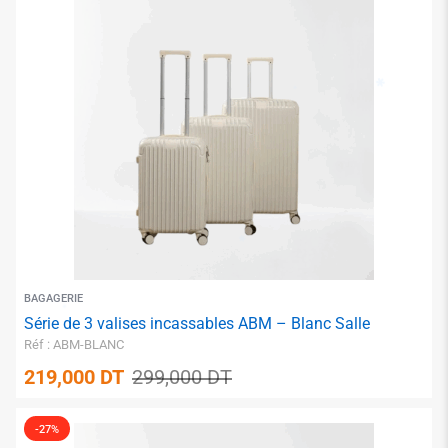
✱
✱
BAGAGERIE
Série de 3 valises incassables ABM – Blanc Salle
Réf : ABM-BLANC
✱
219,000
DT
299,000
DT
-27%
✱