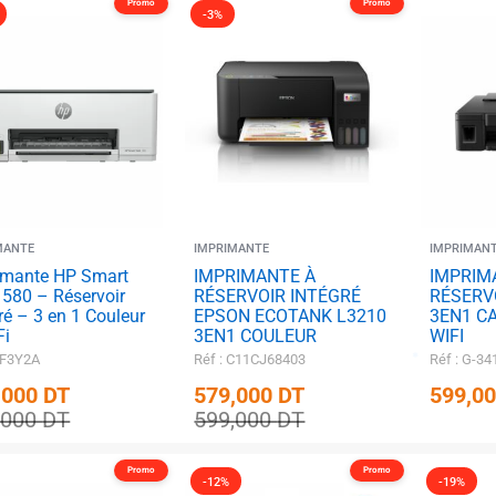
Promo
Promo
-3%
MANTE
IMPRIMANTE
IMPRIMAN
imante HP Smart
IMPRIMANTE À
IMPRIM
✱
 580 – Réservoir
RÉSERVOIR INTÉGRÉ
RÉSERV
ré – 3 en 1 Couleur
EPSON ECOTANK L3210
3EN1 C
Fi
3EN1 COULEUR
WIFI
1F3Y2A
Réf : C11CJ68403
Réf : G-34
,000
DT
579,000
DT
599,0
,000
DT
599,000
DT
Promo
Promo
-12%
-19%