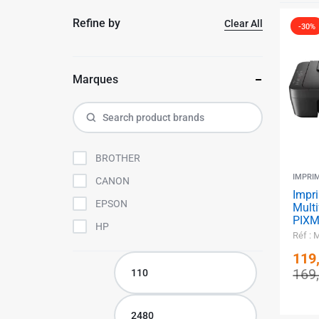
MEUBLE & DECO
TUNISIE
Refine by
Clear All
-30%
MOTO / SPORTS & LOISIRS
Catalogue d’équipement des
Marques
projets
BROTHER
IMPRI
CANON
Impr
EPSON
Mult
PIXM
✱
HP
Réf :
119
169