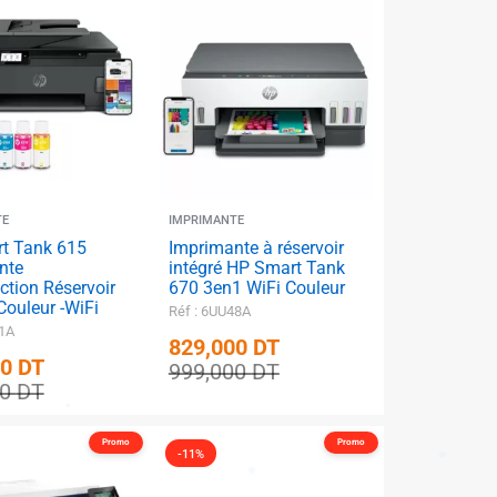
TE
IMPRIMANTE
t Tank 615
Imprimante à réservoir
nte
intégré HP Smart Tank
ction Réservoir
670 3en1 WiFi Couleur
✱
 Couleur -WiFi
Réf : 6UU48A
71A
829,000
DT
00
DT
999,000
DT
00
DT
Promo
Promo
-11%