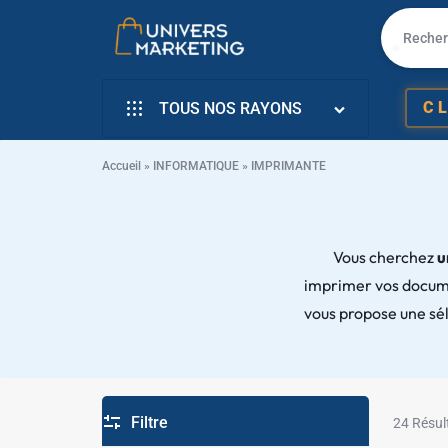
UNIVERS
VENTE
C
TOUS NOS RAYONS
MARKETING
EN
INFORMATIQUE
LIGNE
Accueil
»
INFORMATIQUE
»
IMPRIMANTE
SMARTPHONE & MOBILE
PC
TÉLÉVISEURS
PORTABLE,
Vous cherchez
u
imprimer vos documen
ÉLECTROMENAGER
SMARTPHONE,
vous propose une sé
✱
PETIT ELECTRO
TV,
ÉLECTRO CUISSON
✱
SCOOTER
L’ART DE LA MAISON
Filtre
24 Résul
EN