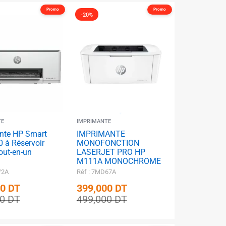
Promo
Promo
-20%
TE
IMPRIMANTE
nte HP Smart
IMPRIMANTE
 à Réservoir
MONOFONCTION
tout-en-un
LASERJET PRO HP
M111A MONOCHROME
W2A
Réf : 7MD67A
00
DT
399,000
DT
00
DT
499,000
DT
✱
✱