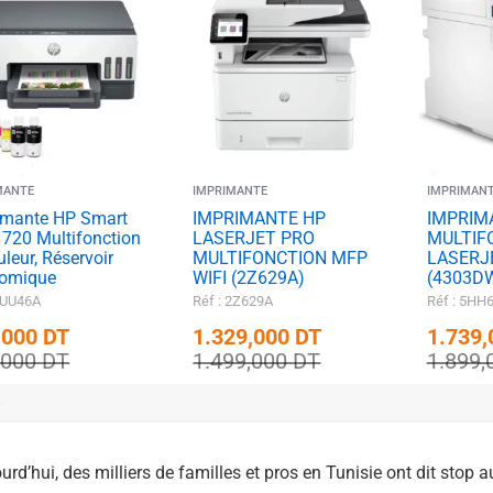
✱
MANTE
IMPRIMANTE
IMPRIMAN
imante HP Smart
IMPRIMANTE HP
IMPRIM
 720 Multifonction
LASERJET PRO
MULTIF
leur, Réservoir
MULTIFONCTION MFP
LASERJ
omique
WIFI (2Z629A)
(4303D
 6UU46A
Réf : 2Z629A
Réf : 5HH
,000
DT
1.329,000
DT
1.739
,000
DT
1.499,000
DT
1.899
urd’hui, des milliers de familles et pros en Tunisie ont dit stop