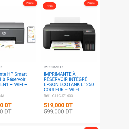
Promo
Promo
-13%
TE
IMPRIMANTE
nte HP Smart
IMPRIMANTE À
 à Réservoir
RÉSERVOIR INTÉGRÉ
3EN1 – WIFI –
EPSON ECOTANK L1250
✱
COULEUR – WI-FI
D4A
Réf : C11CJ71403
✱
✱
00
DT
519,000
DT
00
DT
599,000
DT