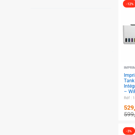
-12%
IMPRI
Impr
Tank
Intég
– Wi
Réf : 
529
599
-3%