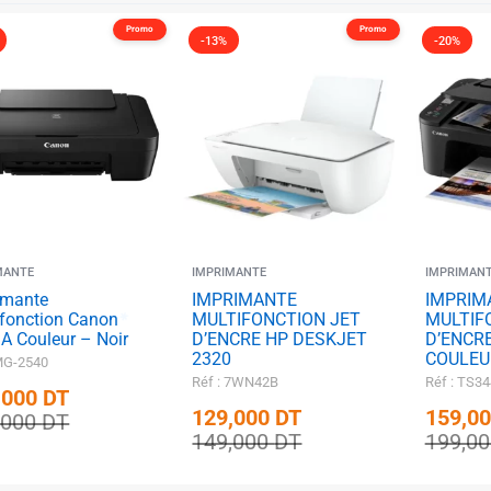
✱
Promo
Promo
-13%
-20%
✱
MANTE
IMPRIMANTE
IMPRIMAN
imante
IMPRIMANTE
IMPRIM
ifonction Canon
MULTIFONCTION JET
MULTIF
A Couleur – Noir
D’ENCRE HP DESKJET
D’ENCR
2320
COULEU
 MG-2540
Réf : 7WN42B
Réf : TS3
,000
DT
129,000
DT
159,0
,000
DT
149,000
DT
199,0