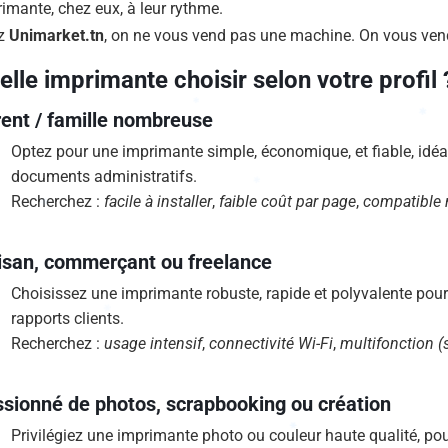
imante, chez eux, à leur rythme.
z
Unimarket.tn
, on ne vous vend pas une machine. On vous vend 
✱
elle imprimante choisir selon votre profil 
✱
ent / famille nombreuse
Optez pour une imprimante simple, économique, et fiable, idéale
documents administratifs.
Recherchez :
facile à installer
,
faible coût par page
,
compatible 
isan, commerçant ou freelance
✱
Choisissez une imprimante robuste, rapide et polyvalente pou
rapports clients.
Recherchez :
usage intensif
,
connectivité Wi-Fi
,
multifonction 
✱
✱
✱
sionné de photos, scrapbooking ou création
Privilégiez une imprimante photo ou couleur haute qualité, po
✱