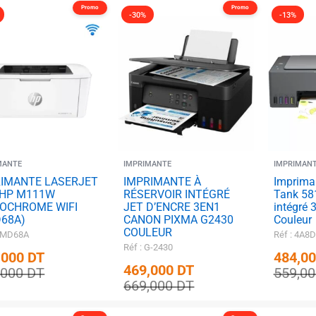
Promo
Promo
-30%
-13%
MANTE
IMPRIMANTE
IMPRIMAN
RIMANTE LASERJET
IMPRIMANTE À
Imprima
 HP M111W
RÉSERVOIR INTÉGRÉ
Tank 581
OCHROME WIFI
JET D’ENCRE 3EN1
intégré 
68A)
CANON PIXMA G2430
Couleur
COULEUR
 7MD68A
Réf : 4A8
Réf : G-2430
✱
,000
DT
484,0
469,000
DT
,000
DT
559,0
669,000
DT