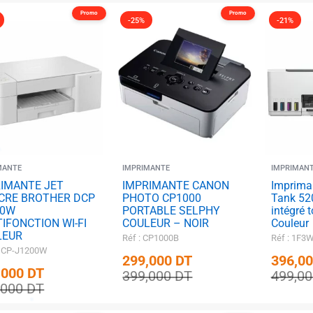
Promo
Promo
-25%
-21%
✱
MANTE
IMPRIMANTE
IMPRIMAN
IMANTE JET
IMPRIMANTE CANON
Imprima
CRE BROTHER DCP
PHOTO CP1000
Tank 520
00W
PORTABLE SELPHY
intégré 
IFONCTION WI-FI
COULEUR – NOIR
Couleur
LEUR
Réf : CP1000B
Réf : 1F3
 DCP-J1200W
299,000
DT
396,0
,000
DT
399,000
DT
499,0
,000
DT