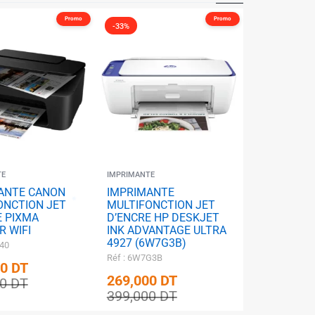
Promo
Promo
-33%
✱
TE
IMPRIMANTE
ANTE CANON
IMPRIMANTE
ONCTION JET
MULTIFONCTION JET
E PIXMA
D’ENCRE HP DESKJET
R WIFI
INK ADVANTAGE ULTRA
4927 (6W7G3B)
440
Réf : 6W7G3B
00
DT
269,000
DT
00
DT
399,000
DT