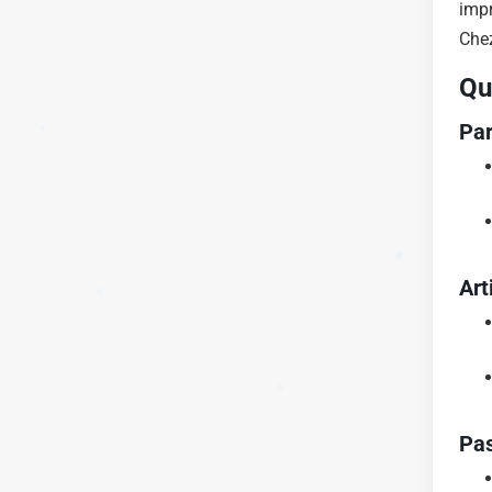
impr
✱
Che
✱
Qu
✱
✱
Par
Art
✱
✱
Pas