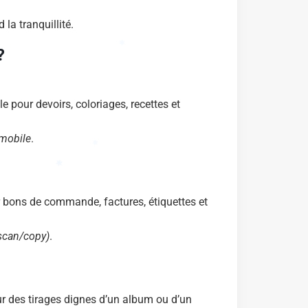
la tranquillité.
✱
?
✱
✱
 pour devoirs, coloriages, recettes et
✱
✱
mobile
.
r bons de commande, factures, étiquettes et
(scan/copy)
.
ur des tirages dignes d’un album ou d’un