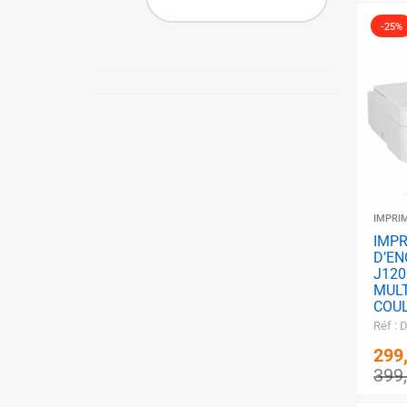
-25%
IMPRI
IMPR
D’EN
J12
MULT
✱
COU
Réf :
299
399