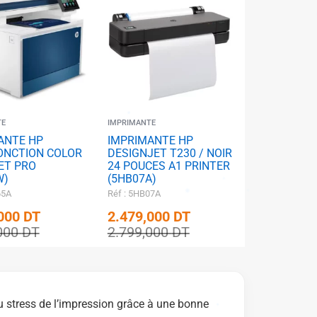
TE
IMPRIMANTE
ANTE HP
IMPRIMANTE HP
ONCTION COLOR
DESIGNJET T230 / NOIR
ET PRO
24 POUCES A1 PRINTER
W)
(5HB07A)
65A
Réf : 5HB07A
,000
DT
2.479,000
DT
,000
DT
2.799,000
DT
 au stress de l’impression grâce à une bonne