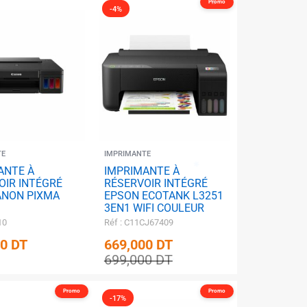
Promo
-4%
TE
IMPRIMANTE
ANTE À
IMPRIMANTE À
✱
OIR INTÉGRÉ
RÉSERVOIR INTÉGRÉ
ANON PIXMA
EPSON ECOTANK L3251
3EN1 WIFI COULEUR
10
Réf : C11CJ67409
00
DT
669,000
DT
699,000
DT
Promo
Promo
-17%