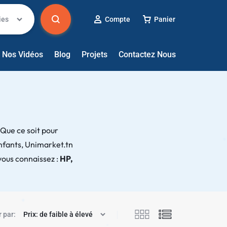
ies
Compte
Panier
✱
✱
Nos Vidéos
Blog
Projets
Contactez Nous
? Que ce soit pour
✱
enfants, Unimarket.tn
vous connaissez :
HP,
✱
r par: