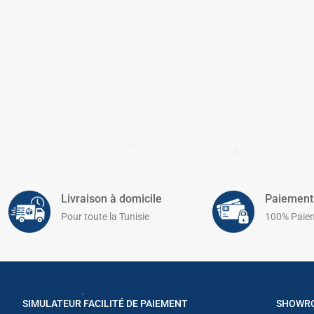
✱
✱
✱
✱
✱
Livraison à domicile
Paiement
✱
Pour toute la Tunisie
100% Paiem
✱
SIMULATEUR FACILITÉ DE PAIEMENT
SHOWRO
✱