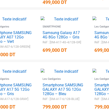
499,000
DT
✱
tégories
SMARTPHONE
Les Catégor
rtphone SAMSUNG
Samsung Galaxy A17
Samsung
XY A07 12Go
4G 8Go 128Go – Gris
4G 8Go 
o – Vert
Réf : [SM-A17-4G-4/128-GR]
Réf : [SM
 [SM-A07-6/128-GREEN]
699,000
DT
699,0
✱
,000
DT
tégories
Les Catégories
Les Catégor
✱
rtphone SAMSUNG
Smartphone SAMSUNG
Smartp
XY A17 5G 12Go
GALAXY A17 5G 12Go
GALAXY
o – Gris
128Go – Bleu
128Go –
 [SM-A17-6/128-GRAY]
Réf : [SM-A17-6/128-BLUE]
Réf : [SM
,000
DT
799,000
DT
799,0