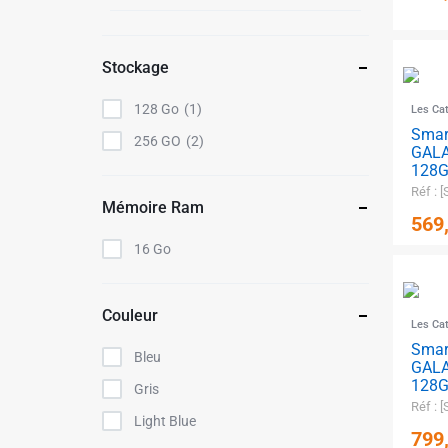
Stockage
128 Go
1
Les Ca
Sma
256 GO
2
GALA
128G
Réf :
Mémoire Ram
569
16 Go
Couleur
Les Ca
Sma
Bleu
✱
GALA
128G
Gris
Réf :
Light Blue
799