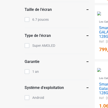
Taille de l'écran
6.7 pouces
Les Ca
Sma
GALA
Type de l'écran
128G
Réf : 
Super AMOLED
799
Garantie
1 an
Les Ca
Sma
Système d'exploitation
Gala
128G
Android
Réf : 
1.0