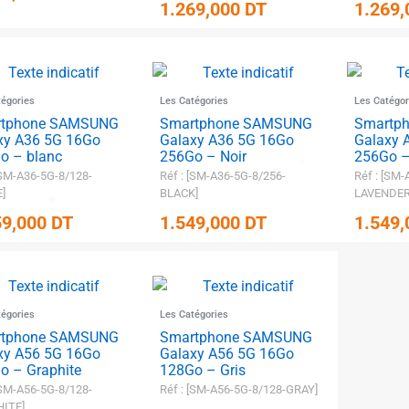
1.269,000
DT
1.269
tégories
Les Catégories
Les Catégor
rtphone SAMSUNG
Smartphone SAMSUNG
Smartp
xy A36 5G 16Go
Galaxy A36 5G 16Go
Galaxy 
o – blanc
256Go – Noir
256Go –
[SM-A36-5G-8/128-
Réf : [SM-A36-5G-8/256-
Réf : [SM-
]
BLACK]
LAVENDER
59,000
DT
1.549,000
DT
1.549
tégories
Les Catégories
rtphone SAMSUNG
Smartphone SAMSUNG
xy A56 5G 16Go
Galaxy A56 5G 16Go
o – Graphite
128Go – Gris
[SM-A56-5G-8/128-
Réf : [SM-A56-5G-8/128-GRAY]
ITE]