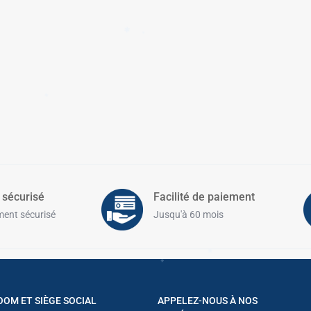
✱
✱
 sécurisé
Facilité de paiement
✱
✱
ent sécurisé
Jusqu'à 60 mois
✱
OM ET SIÈGE SOCIAL
APPELEZ-NOUS À NOS