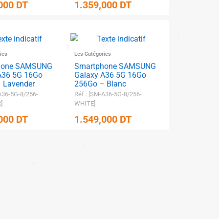
,000
DT
1.359,000
DT
ies
Les Catégories
✱
hone SAMSUNG
Smartphone SAMSUNG
A36 5G 16Go
Galaxy A36 5G 16Go
 Lavender
256Go – Blanc
✱
A36-5G-8/256-
Réf : [SM-A36-5G-8/256-
]
WHITE]
,000
DT
1.549,000
DT
✱