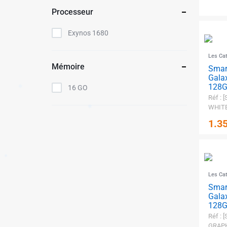
Processeur
Exynos 1680
Les Ca
✱
Mémoire
Sma
Gala
128G
16 GO
Réf : 
WHITE
✱
1.3
Les Ca
Sma
Gala
128G
Réf : 
GRAPH