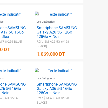
ies
Les Catégories
✱
hone SAMSUNG
Smartphone SAMSUNG
 A17 5G 16Go
Galaxy A26 5G 12Go
 Bleu
128Go – Noir
-A17-8/256-BLUE]
Réf : [SM-A26-5G-6/128-
BLACK]
00
DT
1.069,000
DT
ies
Les Catégories
hone SAMSUNG
Smartphone SAMSUNG
A26 5G 16Go
Galaxy A36 5G 16Go
 Noir
128Go – Noir
A26-5G-8/256-
Réf : [SM-A36-5G-8/128-
BLACK]