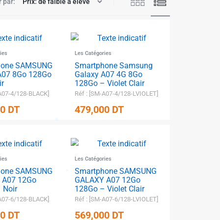
r par:
✱
ies
Les Catégories
hone SAMSUNG
Smartphone Samsung
A07 8Go 128Go
Galaxy A07 4G 8Go
ir
128Go – Violet Clair
-A07-4/128-BLACK]
Réf : [SM-A07-4/128-LVIOLET]
00
DT
479,000
DT
✱
ies
Les Catégories
hone SAMSUNG
Smartphone SAMSUNG
 A07 12Go
GALAXY A07 12Go
 Noir
128Go – Violet Clair
-A07-6/128-BLACK]
Réf : [SM-A07-6/128-LVIOLET]
✱
00
DT
569,000
DT