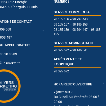
 N°3, Rue Energie
NUMÉROS
8612. ZI Charguia 1 Tunis,
SERVICE COMMERCIAL
98 185 156 – 98 794 448
ATIONS DE CONTACT
98 185 157 – 98 185 158
 809 668
98 185 159 – 98 794 447 – 98 185
✱
✱
155
 808 487
SERVICE ADMINISTRATIF
INE APPEL GRATUIT
✱
98 325 672 – 98 146 544
 80 10 85 89
APRÈS VENTE ET
@unimarket.tn
LOGISTIQUE
98 325 672
✱
✱
HORAIRES D’OUVERTURE
7 jours sur 7
Du Lundi Au Vendredi: 08:00 à
✱
20:00