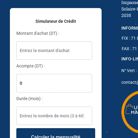
Impasse
Solaire-
2035
✱
Simulateur de Crédit
INFORM
Montant d'achat (DT) :
FIX : 71
FAX : 71
INFO-L
✱
Acompte (DT) :
N° Vert :
contact
Durée (mois) :
Calculer la mensualité