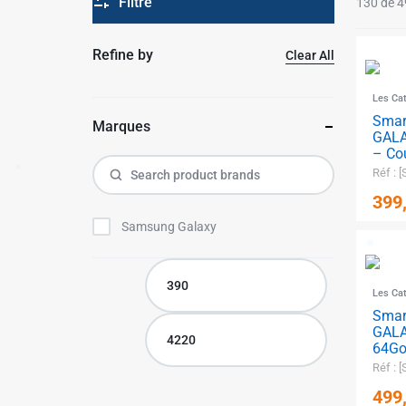
MEUBLE & DECO
Filtre
130 de 4
TUNISIE
MOTO / SPORTS & LOISIRS
Refine by
Clear All
Catalogue d’équipement des
✱
Les Ca
projets
Sma
Marques
GALA
– Cou
Réf :
399
Samsung Galaxy
Les Ca
Sma
GALA
64Go
Réf :
499