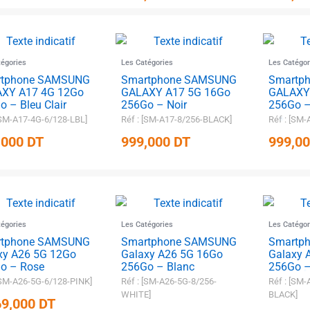
tégories
Les Catégories
Les Catégor
rtphone SAMSUNG
Smartphone SAMSUNG
Smartp
XY A17 4G 12Go
GALAXY A17 5G 16Go
GALAXY
o – Bleu Clair
256Go – Noir
256Go –
[SM-A17-4G-6/128-LBL]
Réf : [SM-A17-8/256-BLACK]
Réf : [SM
,000
DT
999,000
DT
999,0
tégories
Les Catégories
Les Catégor
rtphone SAMSUNG
Smartphone SAMSUNG
Smartp
xy A26 5G 12Go
Galaxy A26 5G 16Go
Galaxy 
o – Rose
256Go – Blanc
256Go –
[SM-A26-5G-6/128-PINK]
Réf : [SM-A26-5G-8/256-
Réf : [SM-
WHITE]
BLACK]
69,000
DT