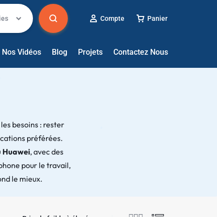
✱
ies
Compte
Panier
Nos Vidéos
Blog
Projets
Contactez Nous
✱
es besoins : rester
ications préférées.
u Huawei
, avec des
hone pour le travail,
ond le mieux.
✱