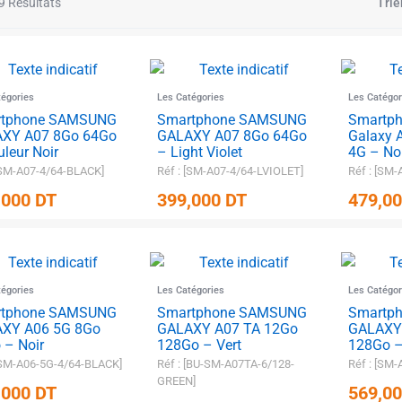
9 Résultats
Trie
tégories
Les Catégories
Les Catégor
rtphone SAMSUNG
Smartphone SAMSUNG
Smartp
XY A07 8Go 64Go
GALAXY A07 8Go 64Go
Galaxy 
leur Noir
– Light Violet
4G – No
 [SM-A07-4/64-BLACK]
Réf : [SM-A07-4/64-LVIOLET]
Réf : [SM
,000
DT
399,000
DT
479,0
✱
✱
✱
tégories
Les Catégories
Les Catégor
rtphone SAMSUNG
Smartphone SAMSUNG
Smartp
XY A06 5G 8Go
GALAXY A07 TA 12Go
GALAXY
 – Noir
128Go – Vert
128Go –
 [SM-A06-5G-4/64-BLACK]
Réf : [BU-SM-A07TA-6/128-
Réf : [SM
GREEN]
,000
DT
569,0