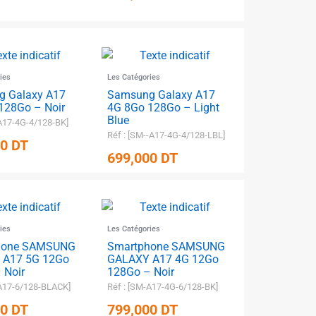
ies
Les Catégories
 Galaxy A17
Samsung Galaxy A17
128Go – Noir
4G 8Go 128Go – Light
Blue
-A17-4G-4/128-BK]
Réf : [SM--A17-4G-4/128-LBL]
00
DT
699,000
DT
ies
Les Catégories
hone SAMSUNG
Smartphone SAMSUNG
 A17 5G 12Go
GALAXY A17 4G 12Go
 Noir
128Go – Noir
-A17-6/128-BLACK]
Réf : [SM-A17-4G-6/128-BK]
✱
00
DT
799,000
DT