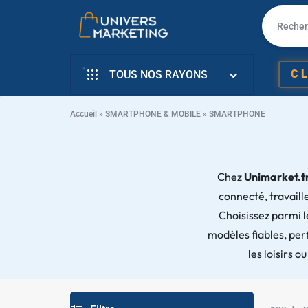
UNIVERS
VENTE
✱
C
TOUS NOS RAYONS
MARKETING
EN
INFORMATIQUE
LIGNE
Accueil
»
SMARTPHONE & MOBILE
»
SMARTPHONE
SMARTPHONE & MOBILE
PC
TÉLÉVISEURS
PORTABLE,
Chez
Unimarket.t
✱
connecté, travaill
ÉLECTROMENAGER
SMARTPHONE,
Choisissez parmi
PETIT ELECTRO
modèles fiables, per
TV,
ÉLECTRO CUISSON
les loisirs 
SCOOTER
L’ART DE LA MAISON
✱
EN