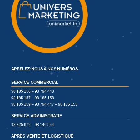
✱
✱
✱
APPELEZ-NOUS À NOS NUMÉROS
✱
✱
✱
✱
SERVICE COMMERCIAL
✱
✱
98 185 156 – 98 794 448
98 185 157 – 98 185 158
98 185 159 – 98 794 447 – 98 185 155
✱
✱
✱
SERVICE ADMINISTRATIF
✱
✱
✱
✱
98 325 672 – 98 146 544
APRÈS VENTE ET LOGISTIQUE