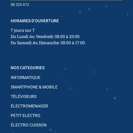
✱
98 325 672
✱
HORAIRES D’OUVERTURE
7 jours sur 7
✱
Du Lundi Au Vendredi: 08:00 à 20:00
✱
Du Samedi Au Dimanche: 08:00 à 17:00
✱
✱
✱
✱
✱
NOS CATEGORIES
INFORMATIQUE
SMARTPHONE & MOBILE
TÉLÉVISEURS
ÉLECTROMENAGER
✱
PETIT ELECTRO
✱
✱
ÉLECTRO CUISSON
✱