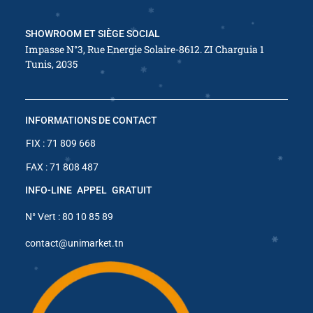
SHOWROOM ET SIÈGE SOCIAL
Impasse N°3, Rue Energie Solaire-8612. ZI Charguia 1
✱
Tunis, 2035
✱
✱
✱
✱
✱
INFORMATIONS DE CONTACT
✱
✱
✱
✱
FIX : 71 809 668
✱
✱
FAX : 71 808 487
✱
✱
INFO-LINE APPEL GRATUIT
N° Vert : 80 10 85 89
✱
✱
contact@unimarket.tn