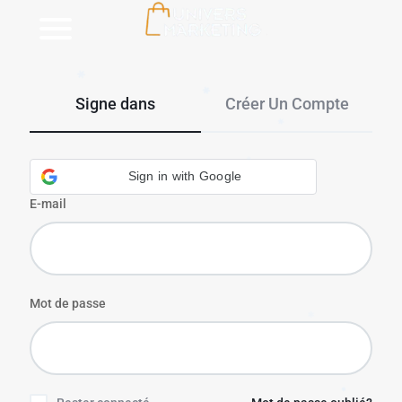
✱
Univers
Vente
Marketing
en
ligne
Signe dans
Créer Un Compte
Pc
portable,
Smartphone,
✱
Sign in with Google
TV,
Scooter
E-mail
en
Tunisie
✱
✱
Mot de passe
✱
✱