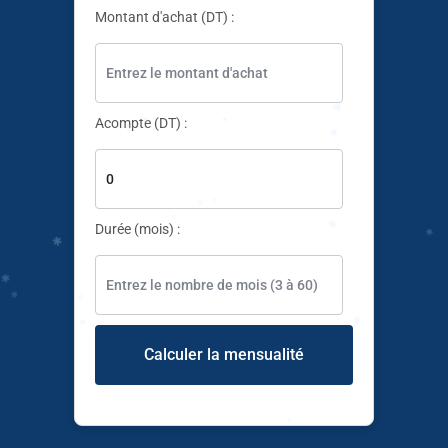
Montant d'achat (DT) :
Acompte (DT) :
✱
✱
✱
✱
✱
Durée (mois) :
✱
✱
✱
✱
✱
✱
Calculer la mensualité
✱
✱
✱
✱
✱