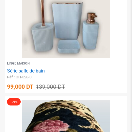
✱
LINGE MAISON
Série salle de bain
Réf : GH-528-3
99,000
DT
139,000
DT
-29%