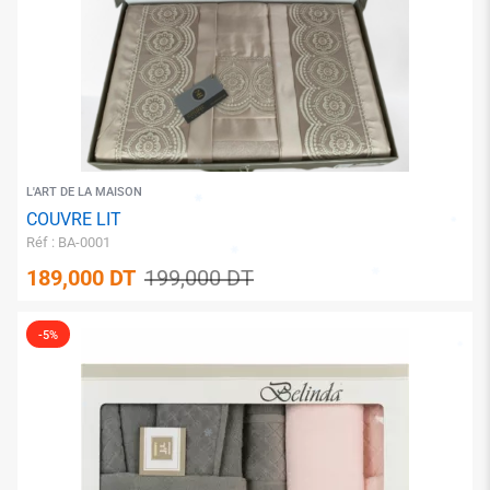
✱
✱
L'ART DE LA MAISON
COUVRE LIT
Réf : BA-0001
189,000
DT
199,000
DT
-5%