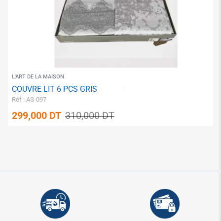
✱
L'ART DE LA MAISON
✱
COUVRE LIT 6 PCS GRIS
Réf : AS-097
299,000
DT
310,000
DT
✱
✱