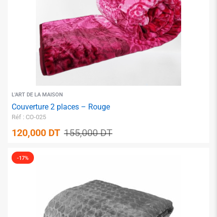
✱
L'ART DE LA MAISON
Couverture 2 places – Rouge
Réf : CO-025
120,000
DT
155,000
DT
-17%