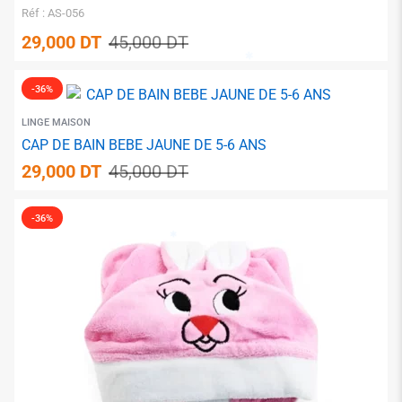
Réf : AS-056
✱
29,000
DT
45,000
DT
✱
-36%
LINGE MAISON
✱
CAP DE BAIN BEBE JAUNE DE 5-6 ANS
29,000
DT
45,000
DT
-36%
✱