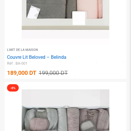
✱
L'ART DE LA MAISON
Couvre Lit Beloved – Belinda
Réf : BA-001
189,000
DT
199,000
DT
-8%