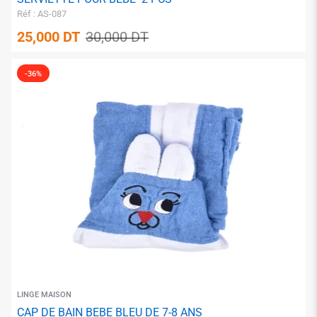
Réf : AS-087
✱
25,000
DT
30,000
DT
-36%
✱
✱
✱
LINGE MAISON
CAP DE BAIN BEBE BLEU DE 7-8 ANS