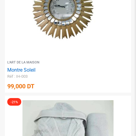
✱
L'ART DE LA MAISON
✱
Montre Soleil
Réf : IH-003
99,000
DT
-21%
✱