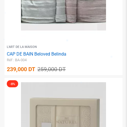
L'ART DE LA MAISON
CAP DE BAIN Beloved Belinda
Réf : BA-004
239,000
DT
259,000
DT
-8%
✱