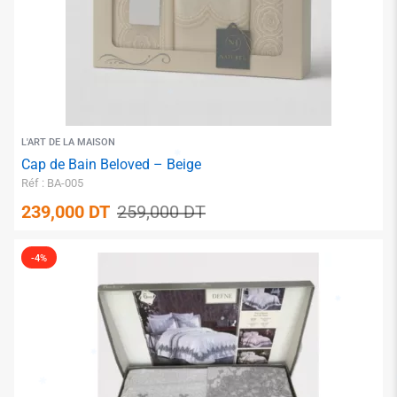
✱
L'ART DE LA MAISON
Cap de Bain Beloved – Beige
Réf : BA-005
239,000
DT
259,000
DT
-4%
✱
✱