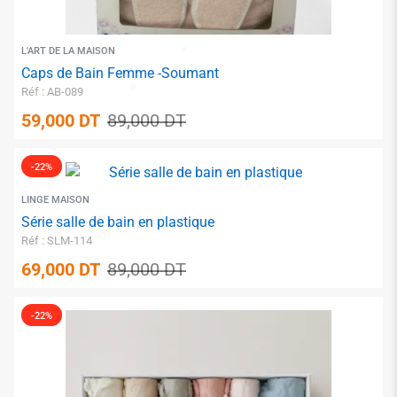
L'ART DE LA MAISON
Caps de Bain Femme -Soumant
Réf : AB-089
59,000
DT
89,000
DT
✱
-22%
LINGE MAISON
Série salle de bain en plastique
Réf : SLM-114
69,000
DT
89,000
DT
✱
-22%