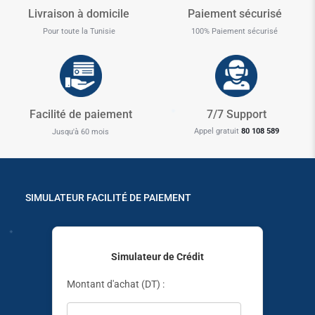
Livraison à domicile
Paiement sécurisé
Pour toute la Tunisie
100% Paiement sécurisé
✱
✱
✱
Facilité de paiement
7/7 Support
Appel gratuit
80 108 589
Jusqu'à 60 mois
✱
✱
✱
SIMULATEUR FACILITÉ DE PAIEMENT
✱
Simulateur de Crédit
Montant d'achat (DT) :
✱
✱