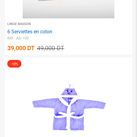
LINGE MAISON
6 Serviettes en coton
Réf : AS-100
✱
✱
39,000
DT
49,000
DT
-13%