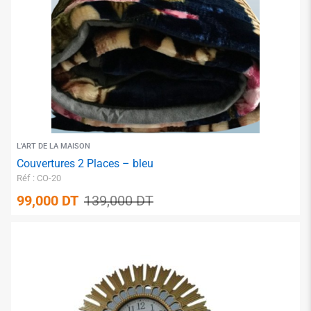
✱
L'ART DE LA MAISON
Couvertures 2 Places – bleu
Réf : CO-20
99,000
DT
139,000
DT
✱