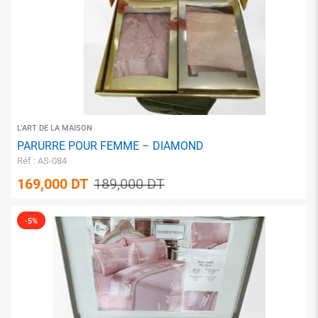
L'ART DE LA MAISON
PARURRE POUR FEMME – DIAMOND
Réf : AS-084
169,000
DT
189,000
DT
-5%
✱