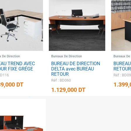
x De Direction
Bureaux De Direction
Bureaux De 
EAU TREND AVEC
BUREAU DE DIRECTION
BUREAU
UR FIXE GRÉGE
DELTA avec BUREAU
RETOUR
RETOUR
BD116
Réf : BD0
Réf : BD060
39,000
DT
1.399
1.129,000
DT