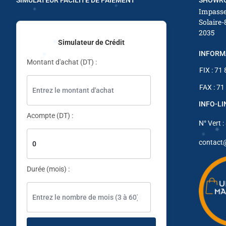
SIMULATEUR FACILITÉ DE PAIEMENT
SHOWRO
✱
Impasse
✱
Solaire-
2035
Simulateur de Crédit
INFORM
Montant d'achat (DT) :
FIX : 71
FAX : 71
✱
✱
✱
✱
INFO-L
Acompte (DT) :
N° Vert :
✱
contact
✱
✱
Durée (mois) :
✱