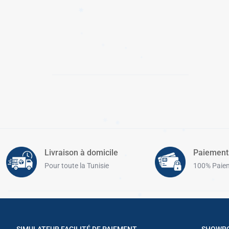
✱
✱
✱
✱
✱
✱
✱
✱
✱
✱
Livraison à domicile
Paiement
✱
Pour toute la Tunisie
100% Paiem
✱
✱
✱