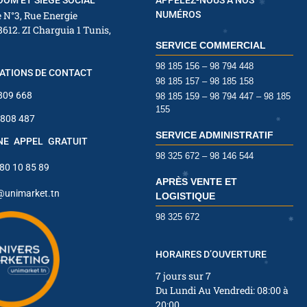
OM ET SIÈGE SOCIAL
APPELEZ-NOUS À NOS
 N°3, Rue Energie
NUMÉROS
8612. ZI Charguia 1 Tunis,
SERVICE COMMERCIAL
98 185 156 – 98 794 448
ATIONS DE CONTACT
98 185 157 – 98 185 158
 809 668
98 185 159 – 98 794 447 – 98 185
✱
155
 808 487
SERVICE ADMINISTRATIF
INE APPEL GRATUIT
98 325 672 – 98 146 544
 80 10 85 89
APRÈS VENTE ET
✱
✱
@unimarket.tn
LOGISTIQUE
✱
98 325 672
✱
HORAIRES D’OUVERTURE
7 jours sur 7
Du Lundi Au Vendredi: 08:00 à
✱
✱
20:00