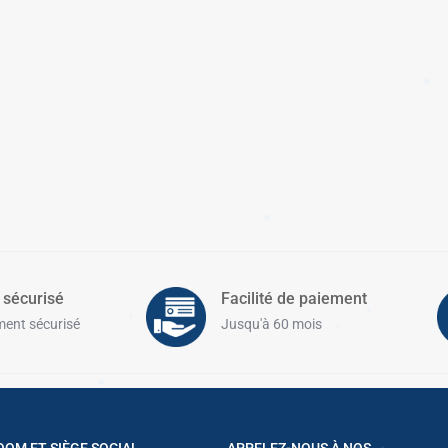
✱
✱
✱
✱
✱
✱
✱
✱
 sécurisé
Facilité de paiement
✱
ent sécurisé
Jusqu'à 60 mois
✱
✱