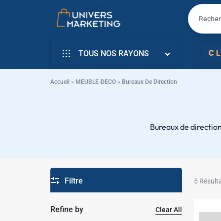
UNIVERS
VENTE
C
TOUS NOS RAYONS
MARKETING
EN
INFORMATIQUE
LIGNE
Accueil
»
MEUBLE-DECO
»
Bureaux De Direction
✱
SMARTPHONE & MOBILE
PC
TÉLÉVISEURS
PORTABLE,
Bureaux de direction
ÉLECTROMENAGER
SMARTPHONE,
PETIT ELECTRO
TV,
Filtre
ÉLECTRO CUISSON
5 Résult
SCOOTER
L’ART DE LA MAISON
Refine by
Clear All
EN