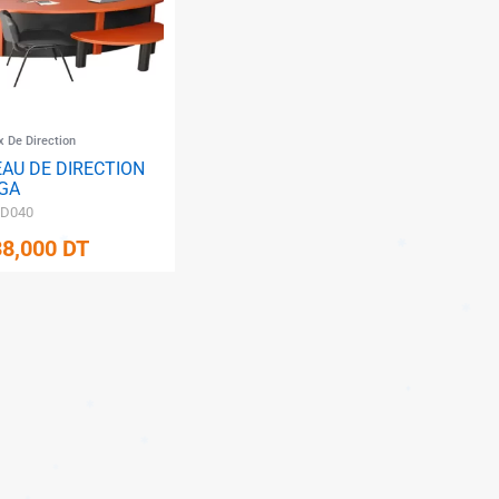
x De Direction
AU DE DIRECTION
GA
BD040
38,000
DT
✱