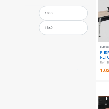
MEUBLE & DECO
TUNISIE
MOTO / SPORTS & LOISIRS
Catalogue d’équipement des
projets
Bureau
BUR
RETO
✱
Réf : 
1.0