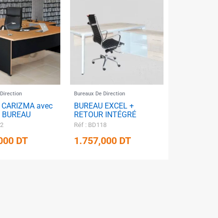
✱
✱
✱
Direction
Bureaux De Direction
 CARIZMA avec
BUREAU EXCEL +
 BUREAU
RETOUR INTÉGRÉ
92
Réf : BD118
✱
,000
DT
1.757,000
DT
✱