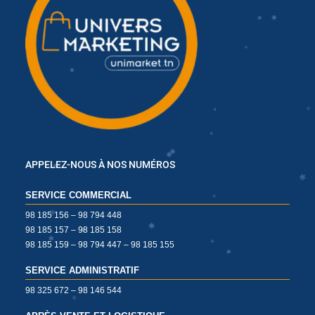
✱
✱
✱
✱
✱
✱
✱
✱
✱
APPELEZ-NOUS À NOS NUMÉROS
SERVICE COMMERCIAL
✱
✱
98 185 156 – 98 794 448
98 185 157 – 98 185 158
✱
98 185 159 – 98 794 447 – 98 185 155
✱
✱
✱
SERVICE ADMINISTRATIF
✱
98 325 672 – 98 146 544
✱
✱