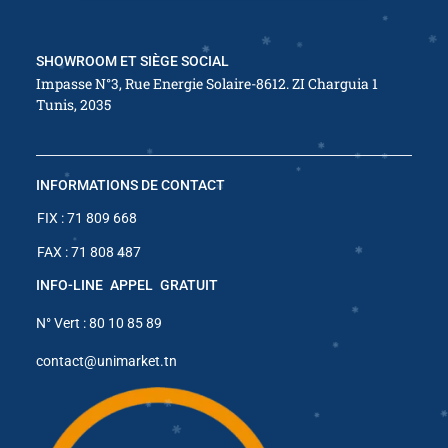
SHOWROOM ET SIÈGE SOCIAL
Impasse N°3, Rue Energie Solaire-8612. ZI Charguia 1
Tunis, 2035
✱
✱
✱
✱
✱
✱
INFORMATIONS DE CONTACT
FIX : 71 809 668
FAX : 71 808 487
✱
✱
✱
✱
✱
INFO-LINE APPEL GRATUIT
✱
✱
N° Vert : 80 10 85 89
✱
contact@unimarket.tn
✱
✱
✱