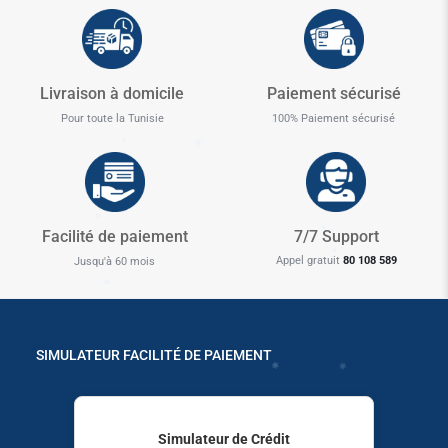
✱
Livraison à domicile
Paiement sécurisé
Pour toute la Tunisie
100% Paiement sécurisé
✱
Facilité de paiement
7/7 Support
Appel gratuit
80 108 589
Jusqu'à 60 mois
SIMULATEUR FACILITÉ DE PAIEMENT
✱
✱
✱
✱
Simulateur de Crédit