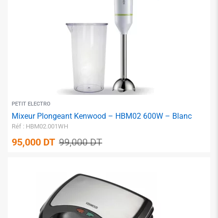
✱
PETIT ELECTRO
Mixeur Plongeant Kenwood – HBM02 600W – Blanc
Réf : HBM02.001WH
95,000
DT
99,000
DT
✱