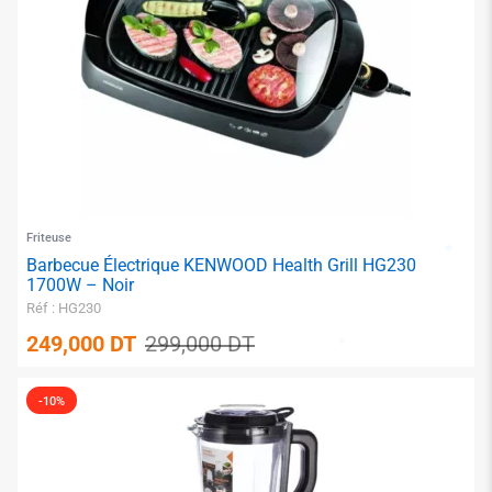
Friteuse
Barbecue Électrique KENWOOD Health Grill HG230
1700W – Noir
Réf : HG230
249,000
DT
299,000
DT
-10%