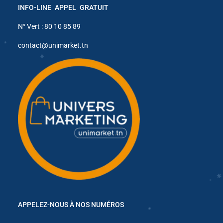
INFO-LINE APPEL GRATUIT
N° Vert : 80 10 85 89
contact@unimarket.tn
✱
✱
✱
✱
✱
✱
✱
✱
✱
APPELEZ-NOUS À NOS NUMÉROS