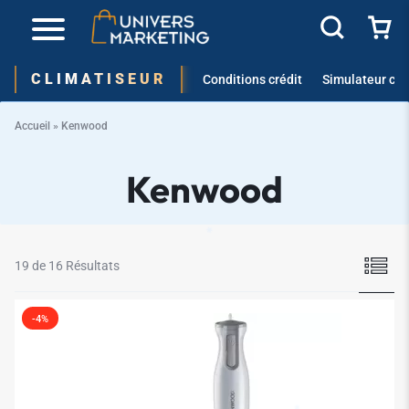
✱
CLIMATISEUR
Conditions crédit
Simulateur cré
Accueil
»
Kenwood
Kenwood
19 de 16 Résultats
-4%