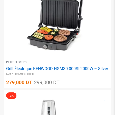
✱
PETIT ELECTRO
Grill Électrique KENWOOD HGM30-000SI 2000W – Silver
Réf : HGM30.000SI
279,000
DT
299,000
DT
-3%