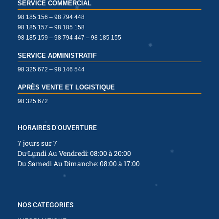
✱
SERVICE COMMERCIAL
98 185 156 – 98 794 448
98 185 157 – 98 185 158
✱
98 185 159 – 98 794 447 – 98 185 155
SERVICE ADMINISTRATIF
✱
98 325 672 – 98 146 544
✱
APRÈS VENTE ET LOGISTIQUE
98 325 672
✱
✱
✱
HORAIRES D’OUVERTURE
✱
7 jours sur 7
Du Lundi Au Vendredi: 08:00 à 20:00
✱
Du Samedi Au Dimanche: 08:00 à 17:00
✱
✱
✱
✱
✱
✱
✱
NOS CATEGORIES