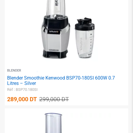
✱
BLENDER
Blender Smoothie Kenwood BSP70-180SI 600W 0.7
Litres – Silver
Réf : BSP70.180SI
289,000
DT
299,000
DT
✱