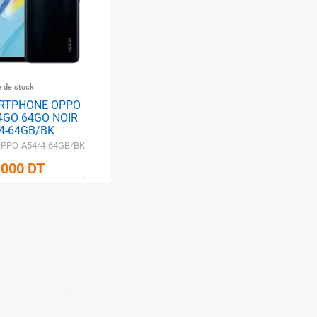
e de stock
RTPHONE OPPO
4GO 64GO NOIR
4-64GB/BK
 OPPO-A54/4-64GB/BK
,000
DT
✱