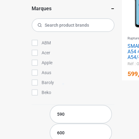
MEUBLE & DECO
Marques
TUNISIE
MOTO / SPORTS & LOISIRS
Catalogue d’équipement des
projets
Ruptur
ABM
SMA
✱
A54 
Acer
✱
A54/
Apple
Réf :
599
Asus
Baroly
Beko
BELINDA
Bellina
Bonbonnières
BONERA