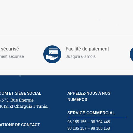
✱
✱
✱
✱
✱
 sécurisé
Facilité de paiement
ent sécurisé
Jusqu'à 60 mois
✱
✱
✱
✱
✱
OM ET SIÈGE SOCIAL
APPELEZ-NOUS À NOS
✱
 N°3, Rue Energie
NUMÉROS
8612. ZI Charguia 1 Tunis,
SERVICE COMMERCIAL
✱
✱
98 185 156 – 98 794 448
ATIONS DE CONTACT
98 185 157 – 98 185 158