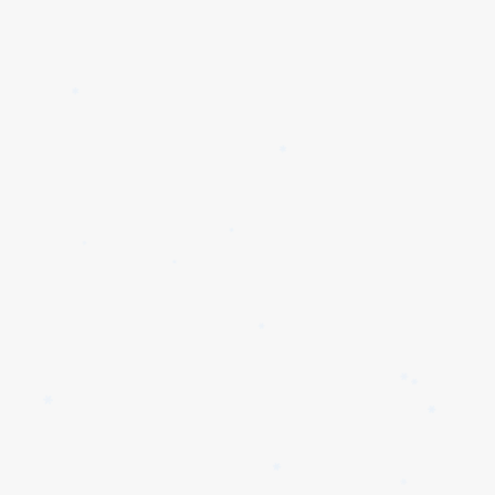
✱
✱
✱
✱