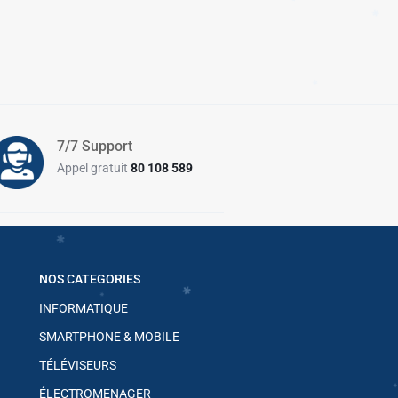
✱
7/7 Support
✱
Appel gratuit
80 108 589
✱
✱
✱
✱
✱
NOS CATEGORIES
INFORMATIQUE
SMARTPHONE & MOBILE
✱
✱
✱
TÉLÉVISEURS
✱
✱
ÉLECTROMENAGER