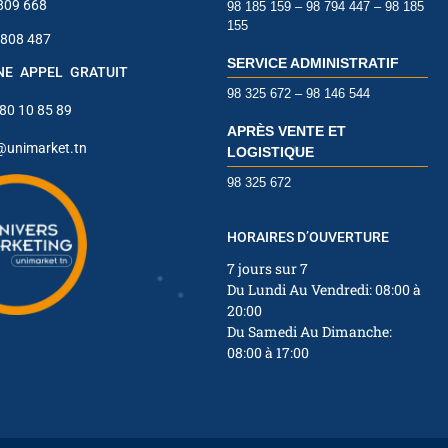
 809 668
98 185 159 – 98 794 447 – 98 185
155
 808 487
✱
SERVICE ADMINISTRATIF
✱
INE APPEL GRATUIT
98 325 672 – 98 146 544
 80 10 85 89
APRÈS VENTE ET
@unimarket.tn
LOGISTIQUE
98 325 672
✱
HORAIRES D’OUVERTURE
✱
7 jours sur 7
Du Lundi Au Vendredi: 08:00 à
20:00
Du Samedi Au Dimanche:
08:00 à 17:00