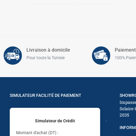
Kenwood
kORKMAZ
✱
✱
LAMAR
✱
Lenovo
✱
LEXICAL
Livraison à domicile
Paiement
Lines
✱
Pour toute la Tunisie
100% Paiem
LUXELL
LVNENG
MARTEF
Maxwell
✱
SIMULATEUR FACILITÉ DE PAIEMENT
SHOWRO
Midea
Impasse
Solaire-
naturel
2035
✱
NH Naturel
Simulateur de Crédit
INFORM
✱
OLINA
Montant d'achat (DT) :