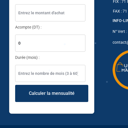
FIX : 71
OPPO
FAX : 71
perfect line
INFO-L
PRADO
Acompte (DT) :
Realme
N° Vert :
✱
REDMI
contact
✱
RICOH
Durée (mois) :
RODEO
✱
Rowenta
✱
✱
saba
samsung
Calculer la mensualité
Samsung Galaxy
Select
Sencer
SENKE
✱