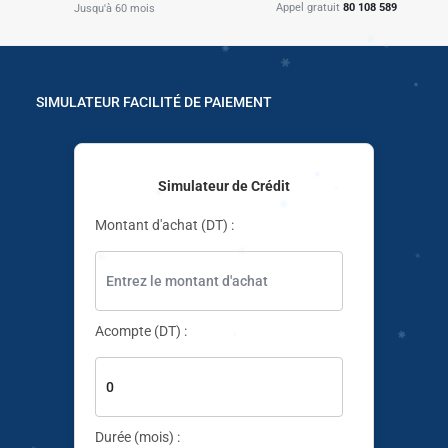
Appel gratuit
80 108 589
Jusqu'à 60 mois
SIMULATEUR FACILITÉ DE PAIEMENT
Simulateur de Crédit
Montant d'achat (DT) :
✱
✱
✱
✱
✱
✱
Acompte (DT) :
✱
✱
✱
✱
✱
✱
Durée (mois) :