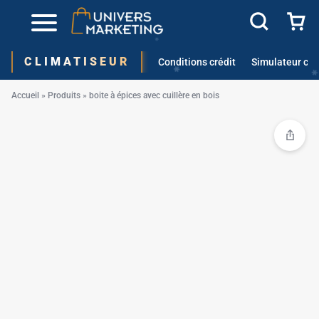
CLIMATISEUR
✱
Conditions crédit
Simulateur cré
✱
Accueil
»
Produits
»
boite à épices avec cuillère en bois
✱
✱
✱
✱
✱