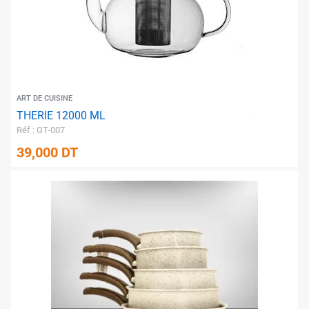
✱
✱
ART DE CUISINE
THERIE 12000 ML
Réf : GT-007
39,000
DT
✱