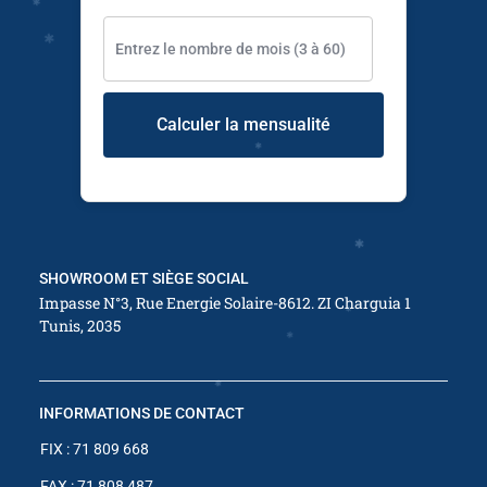
✱
✱
✱
Calculer la mensualité
✱
✱
✱
✱
✱
✱
SHOWROOM ET SIÈGE SOCIAL
Impasse N°3, Rue Energie Solaire-8612. ZI Charguia 1
Tunis, 2035
✱
INFORMATIONS DE CONTACT
✱
FIX : 71 809 668
FAX : 71 808 487