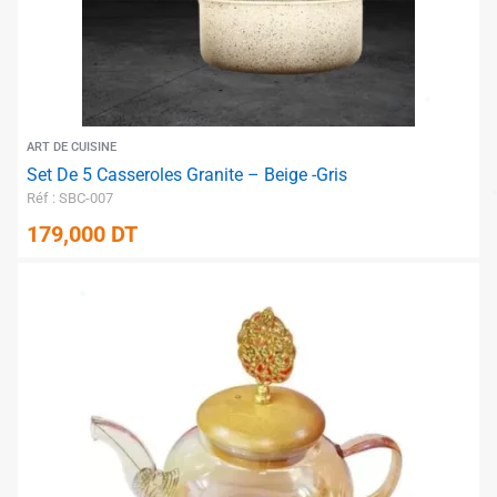
✱
✱
ART DE CUISINE
Set De 5 Casseroles Granite – Beige -Gris
Réf : SBC-007
179,000
DT
✱
✱
✱