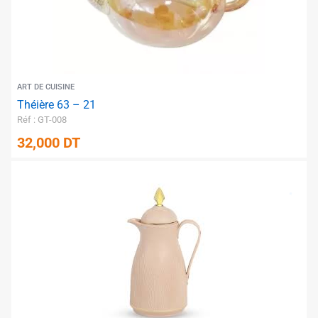
✱
✱
ART DE CUISINE
Théière 63 – 21
Réf : GT-008
32,000
DT
✱
✱