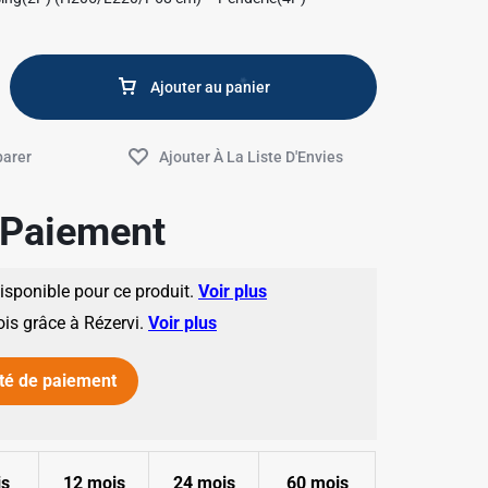
Ajouter au panier
e Paiement
✱
disponible pour ce produit.
Voir plus
✱
ois grâce à Rézervi.
Voir plus
té de paiement
is
12 mois
24 mois
60 mois