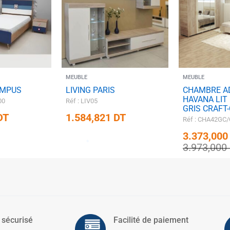
✱
✱
✱
MEUBLE
MEUBLE
✱
AMPUS
LIVING PARIS
CHAMBRE A
✱
HAVANA LIT
00
Réf : LIV05
GRIS CRAFT
DT
1.584,821
DT
Réf : CHA42GC
3.373,00
✱
3.973,000
✱
✱
 sécurisé
Facilité de paiement