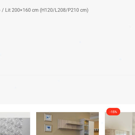
 / Lit 200×160 cm (H120/L208/P210 cm)
✱
✱
-15%
✱