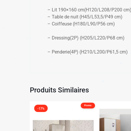
– Lit 190×160 cm(H120/L208/P200 cm)
– Table de nuit (H45/L53,5/P49 cm)
– Coiffeuse (H180/L90/P56 cm)
– Dressing(2P) (H205/L220/P68 cm)
– Penderie(4P) (H210/L200/P61,5 cm)
Produits Similaires
✱
✱
Promo
✱
-17%
✱
✱
✱
✱