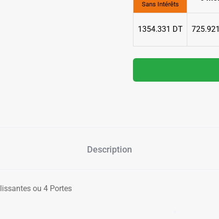
Sans Intérêts
1354.331 DT
725.92
✱
Description
issantes ou 4 Portes