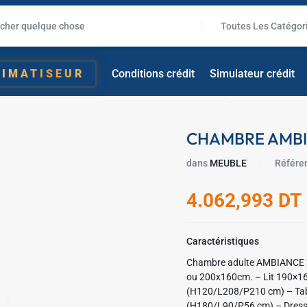
Toutes Les Catégor
LIMATISEUR
Conditions crédit
Simulateur crédit
CHAMBRE AMB
dans
MEUBLE
Référe
4.062,993
DT
✱
Caractéristiques
Chambre adulte AMBIANCE 2 Portes c
ou 200x160cm. – Lit 190×160 cm(H120/L208/P200 cm) / Lit 200×160 cm
(H120/L208/P210 cm) – Tabl
✱
(H180/L90/P56 cm) – Dressing(2P) (H205/L220/P68 cm) – Penderie(4P)