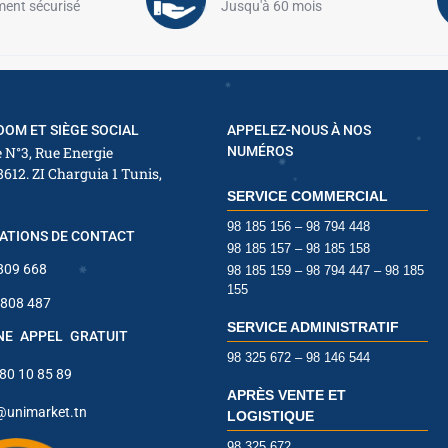
✱
ent sécurisé
Jusqu'à 60 mois
OM ET SIÈGE SOCIAL
APPELEZ-NOUS À NOS
 N°3, Rue Energie
NUMÉROS
8612. ZI Charguia 1 Tunis,
SERVICE COMMERCIAL
98 185 156 – 98 794 448
ATIONS DE CONTACT
98 185 157 – 98 185 158
 809 668
98 185 159 – 98 794 447 – 98 185
155
 808 487
SERVICE ADMINISTRATIF
INE APPEL GRATUIT
98 325 672 – 98 146 544
 80 10 85 89
APRÈS VENTE ET
✱
@unimarket.tn
LOGISTIQUE
98 325 672