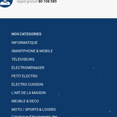
Appel gratuit
80 108 589
✱
✱
NOS CATEGORIES
INFORMATIQUE
SMARTPHONE & MOBILE
TÉLÉVISEURS
ÉLECTROMENAGER
PETIT ELECTRO
ÉLECTRO CUISSON
L’ART DE LA MAISON
MEUBLE & DECO
MOTO / SPORTS & LOISIRS
✱
✱
Catalogue d’équipement des