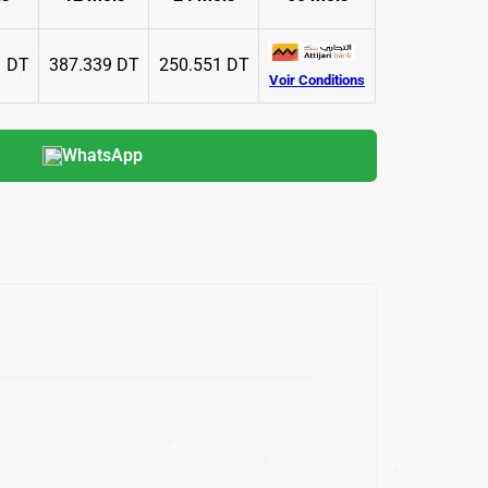
1 DT
387.339 DT
250.551 DT
Voir Conditions
✱
WhatsApp