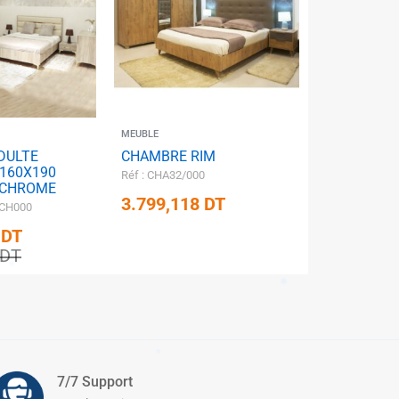
✱
✱
✱
✱
✱
✱
MEUBLE
DULTE
CHAMBRE RIM
 160X190
Réf : CHA32/000
-CHROME
3.799,118
DT
/CH000
0
DT
DT
✱
7/7 Support