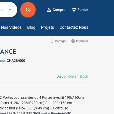
ies
Compte
Panier
Nos Vidéos
Blog
Projets
Contactez Nous
Partager
Imprimer
IANCE
nce:
CHA28/000
✱
✱
Disponible en stock
oulissantes ou 4 Portes avec lit 190x160cm
e de nuit (H45/L53,5/P49 cm) – Coiffeuse