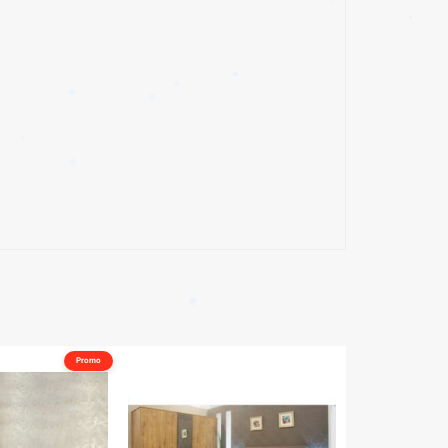
✱
✱
✱
✱
Promo
✱
✱
✱