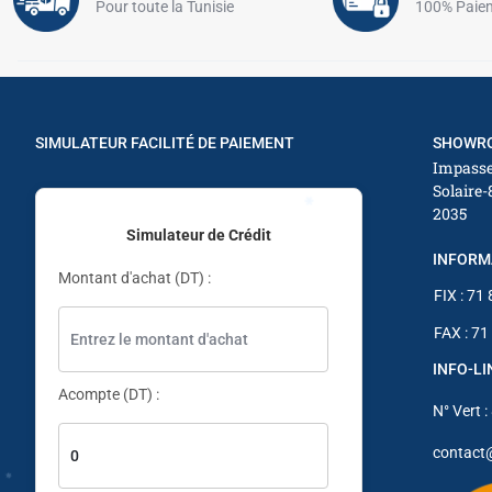
✱
Pour toute la Tunisie
100% Paiem
✱
✱
✱
SIMULATEUR FACILITÉ DE PAIEMENT
SHOWRO
Impasse
Solaire-
2035
✱
Simulateur de Crédit
✱
INFORM
Montant d'achat (DT) :
FIX : 71
FAX : 71
INFO-L
✱
Acompte (DT) :
N° Vert :
✱
contact