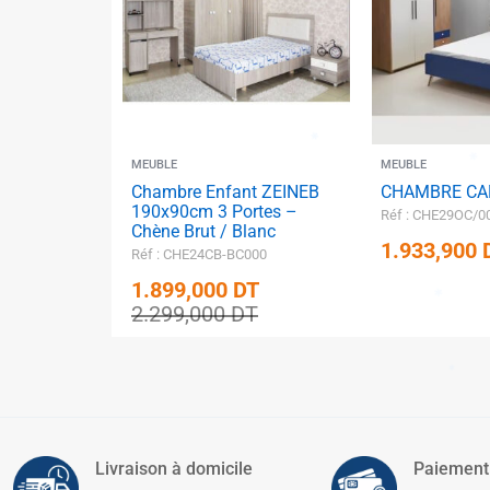
✱
✱
✱
✱
MEUBLE
MEUBLE
Chambre Enfant ZEINEB
CHAMBRE C
✱
190x90cm 3 Portes –
✱
Réf : CHE29OC/0
Chène Brut / Blanc
✱
1.933,900
Réf : CHE24CB-BC000
1.899,000
DT
2.299,000
DT
✱
✱
Livraison à domicile
Paiement