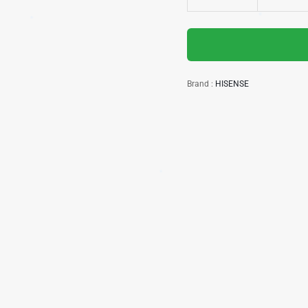
Brand :
HISENSE
✱
✱