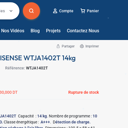
ies
Compte
Panier
Nos Vidéos
Blog
Projets
Contactez Nous
Partager
Imprimer
 HISENSE WTJA1402T 14kg
Référence:
WTJA1402T
30,000
DT
Rupture de stock
TJA1402T
Capacité :
14 kg
. Nombre de programme :
10
D.
Classe énergétique :
A+++
. D
étection de charge.