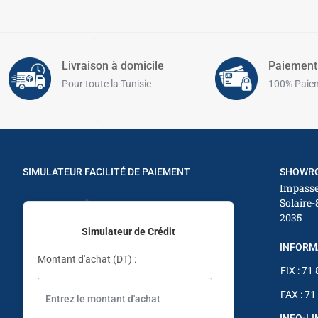
✱
✱
✱
Livraison à domicile
Paiement
Pour toute la Tunisie
100% Paiem
SIMULATEUR FACILITÉ DE PAIEMENT
SHOWRO
Impasse
Solaire-
✱
2035
Simulateur de Crédit
INFORM
Montant d'achat (DT) :
✱
FIX : 71
FAX : 71
✱
INFO-L