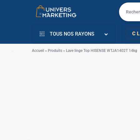
✱
✱
✱
UNIVERS
VENTE
✱
C
TOUS NOS RAYONS
MARKETING
EN
INFORMATIQUE
LIGNE
Accueil
»
Produits
»
Lave linge Top HISENSE WTJA1402T 14kg
SMARTPHONE & MOBILE
PC
TÉLÉVISEURS
PORTABLE,
ÉLECTROMENAGER
✱
SMARTPHONE,
PETIT ELECTRO
TV,
ÉLECTRO CUISSON
SCOOTER
L’ART DE LA MAISON
EN
✱