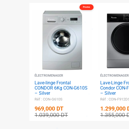
Promo
✱
ÉLECTROMENAGER
ÉLECTROMENAGER
Lave-linge Frontal
Lave-Linge Fr
✱
CONDOR 6Kg CON-G610S
Condor CON-
– Silver
– Silver
Réf : CON-G610S
Réf : CON-F912D
969,000
DT
1.299,000
✱
1.039,000
DT
1.355,000