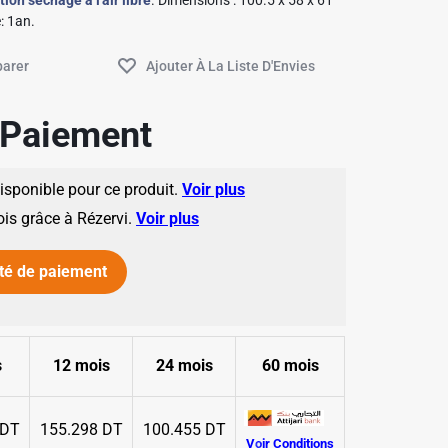
ion séchage à l'air libre
. Dimensions : 100.5 x 58 x 61
: 1an.
✱
e Paiement
disponible pour ce produit.
Voir plus
ois grâce à Rézervi.
Voir plus
✱
té de paiement
✱
s
12 mois
24 mois
60 mois
 DT
155.298 DT
100.455 DT
Voir Conditions