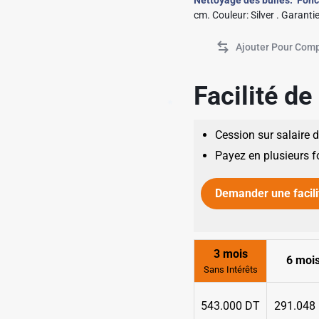
Nettoyage des bulles.
Fonct
✱
cm. Couleur: Silver . Garantie
Facilité d
✱
✱
Cession sur salaire 
✱
Payez en plusieurs f
Demander une facili
3 mois
6 moi
Sans Intérêts
543.000 DT
291.048