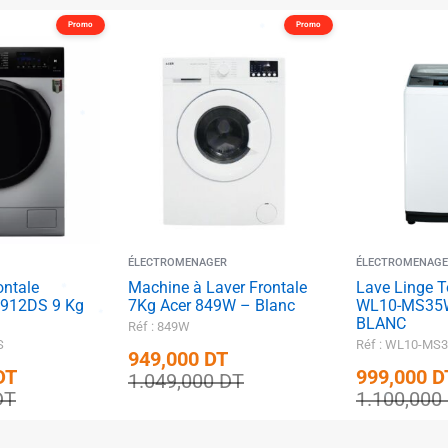
Promo
Promo
✱
ÉLECTROMENAGER
ÉLECTROMENAGE
ontale
Machine à Laver Frontale
Lave Linge 
F912DS 9 Kg
7Kg Acer 849W – Blanc
WL10-MS35W
BLANC
Réf : 849W
S
Réf : WL10-MS
949,000
DT
DT
999,000
D
1.049,000
DT
DT
1.100,000