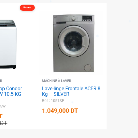
Promo
R
MACHINE À LAVER
Top Condor
Lave-linge Frontale ACER 8
 10.5 KG –
Kg – SILVER
Réf : 1051SE
35W
1.049,000
DT
T
✱
DT