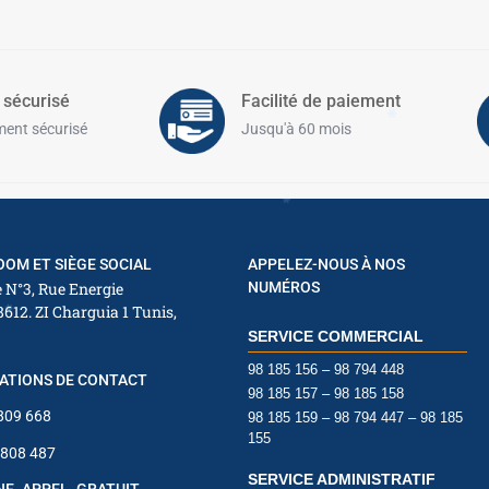
✱
 sécurisé
Facilité de paiement
ent sécurisé
Jusqu'à 60 mois
OM ET SIÈGE SOCIAL
APPELEZ-NOUS À NOS
✱
 N°3, Rue Energie
NUMÉROS
✱
8612. ZI Charguia 1 Tunis,
SERVICE COMMERCIAL
98 185 156 – 98 794 448
ATIONS DE CONTACT
98 185 157 – 98 185 158
✱
 809 668
98 185 159 – 98 794 447 – 98 185
155
 808 487
SERVICE ADMINISTRATIF
INE APPEL GRATUIT