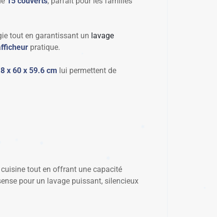
de
15 couverts
, parfait pour les familles
ie tout en garantissant un
lavage
afficheur
pratique.
.8 x 60 x 59.6 cm
lui permettent de
 cuisine tout en offrant une capacité
✱
 Hisense pour un lavage puissant, silencieux
✱