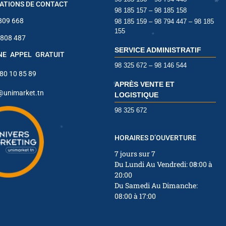
ATIONS DE CONTACT
98 185 157 – 98 185 158
 809 668
98 185 159 – 98 794 447 – 98 185
155
 808 487
SERVICE ADMINISTRATIF
INE APPEL GRATUIT
98 325 672 – 98 146 544
✱
 80 10 85 89
APRÈS VENTE ET
@unimarket.tn
LOGISTIQUE
98 325 672
✱
HORAIRES D’OUVERTURE
7 jours sur 7
Du Lundi Au Vendredi: 08:00 à
✱
20:00
Du Samedi Au Dimanche:
08:00 à 17:00
✱