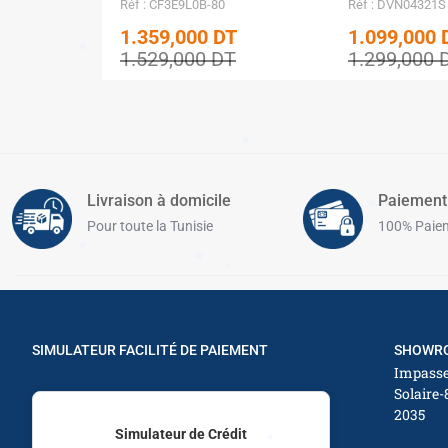
Réf : CF3E9L0B-80
Réf : DVN04321S
1.359,000
DT
1.099,000
1.529,000
DT
1.299,000
✱
Livraison à domicile
Paiement
Pour toute la Tunisie
100% Paiem
✱
✱
✱
SIMULATEUR FACILITÉ DE PAIEMENT
SHOWRO
Impasse
Solaire-
2035
Simulateur de Crédit