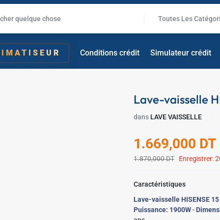
Toutes Les Catégor
✱
✱
LIMATISEUR
Conditions crédit
Simulateur crédit
Lave-vaisselle 
dans
LAVE VAISSELLE
1.669,000
DT
✱
1.870,000
DT
Enregistrer:
2
✱
Caractéristiques
Lave-vaisselle HISENSE 15
Puissance: 1900W
-
Dimensi