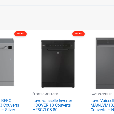
Promo
Promo
✱
✱
✱
ÉLECTROMENAGER
LAVE VAISSELLE
e BEKO
Lave vaisselle Inverter
Lave Vaisse
 Couverts
HOOVER 13 Couverts
MAX-LVM132
 – Silver
HF3C7L0B-80
Couverts – N