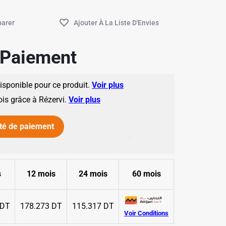
✱
e Paiement
✱
disponible pour ce produit.
Voir plus
ois grâce à Rézervi.
Voir plus
✱
té de paiement
✱
s
12 mois
24 mois
60 mois
 DT
178.273 DT
115.317 DT
Voir Conditions