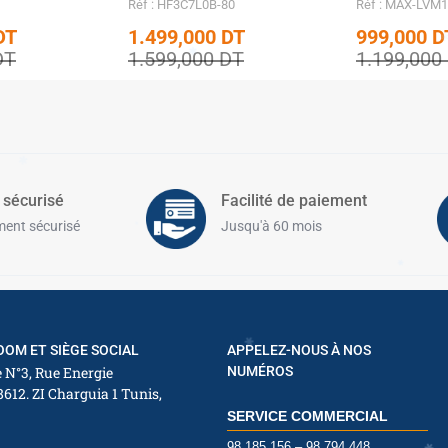
Réf : HF3C7L0B-80
Réf : MAX-LVM
DT
1.499,000
DT
999,000
D
DT
1.599,000
DT
1.199,000
 sécurisé
Facilité de paiement
ent sécurisé
Jusqu'à 60 mois
✱
OM ET SIÈGE SOCIAL
APPELEZ-NOUS À NOS
 N°3, Rue Energie
NUMÉROS
✱
8612. ZI Charguia 1 Tunis,
SERVICE COMMERCIAL
98 185 156 – 98 794 448