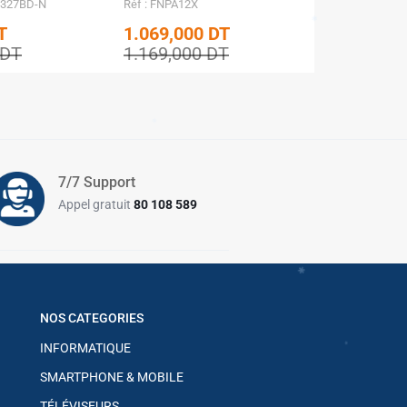
1327BD-N
Réf : FNPA12X
T
1.069,000
DT
DT
1.169,000
DT
✱
✱
✱
7/7 Support
Appel gratuit
80 108 589
✱
✱
NOS CATEGORIES
✱
INFORMATIQUE
✱
SMARTPHONE & MOBILE
TÉLÉVISEURS