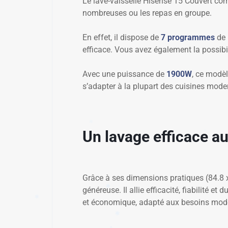
Le lave-vaisselle Hisense 15 Couvert com
nombreuses ou les repas en groupe.
En effet, il dispose de
7 programmes
de 
efficace. Vous avez également la possibi
✱
Avec une puissance de
1900W
, ce modè
s’adapter à la plupart des cuisines moder
✱
Un lavage efficace au
Grâce à ses dimensions pratiques (84.8 x 
généreuse. Il allie efficacité, fiabilité e
et économique, adapté aux besoins mod
✱