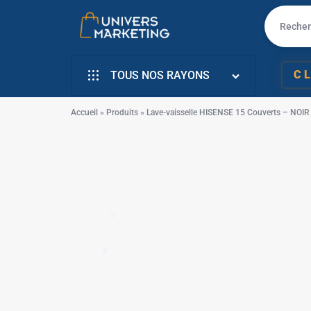
✱
UNIVERS
VENTE
C
TOUS NOS RAYONS
MARKETING
EN
INFORMATIQUE
LIGNE
Accueil
»
Produits
»
Lave-vaisselle HISENSE 15 Couverts – NOIR
SMARTPHONE & MOBILE
PC
TÉLÉVISEURS
PORTABLE,
ÉLECTROMENAGER
SMARTPHONE,
PETIT ELECTRO
✱
TV,
ÉLECTRO CUISSON
✱
SCOOTER
L’ART DE LA MAISON
EN