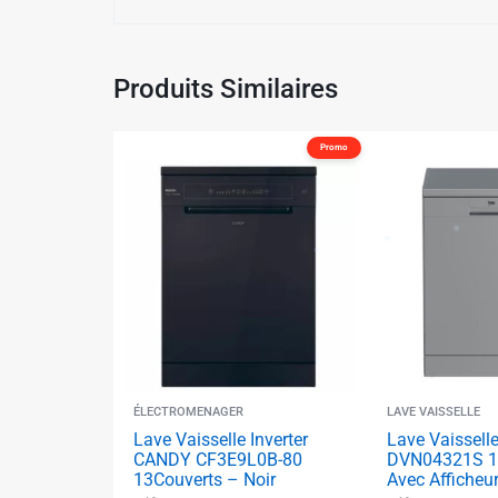
Produits Similaires
✱
Promo
✱
✱
✱
✱
ÉLECTROMENAGER
LAVE VAISSELLE
✱
Lave Vaisselle Inverter
Lave Vaissell
CANDY CF3E9L0B-80
DVN04321S 13
13Couverts – Noir
Avec Afficheur
✱