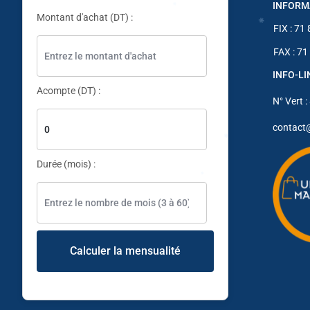
INFORM
Montant d'achat (DT) :
FIX : 71
✱
FAX : 71
INFO-L
✱
Acompte (DT) :
N° Vert :
contact
Durée (mois) :
✱
✱
Calculer la mensualité
✱
✱
✱