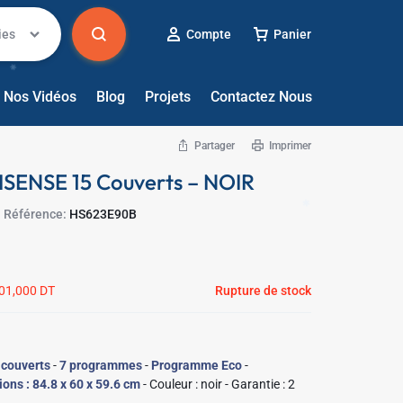
ies
Compte
Panier
Nos Vidéos
Blog
Projets
Contactez Nous
Partager
Imprimer
HISENSE 15 Couverts – NOIR
Référence:
HS623E90B
01,000
DT
Rupture de stock
 couverts
-
7 programmes
-
Programme Eco
-
ons : 84.8 x 60 x 59.6 cm
- Couleur : noir - Garantie : 2