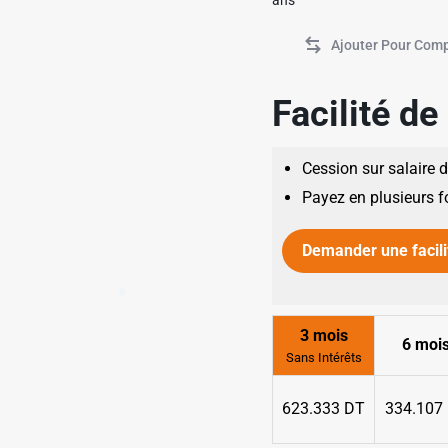
ans
Facilité d
Cession sur salaire 
Payez en plusieurs f
Demander une facili
✱
3 mois
6 moi
Sans Intérêts
623.333 DT
334.107