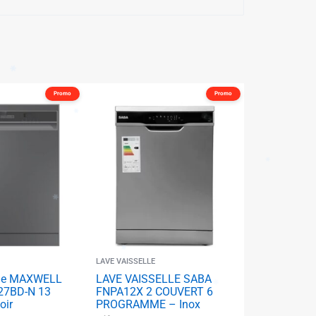
Promo
Promo
✱
✱
✱
✱
✱
✱
✱
✱
LAVE VAISSELLE
lle MAXWELL
LAVE VAISSELLE SABA
7BD-N 13
FNPA12X 2 COUVERT 6
oir
PROGRAMME – Inox