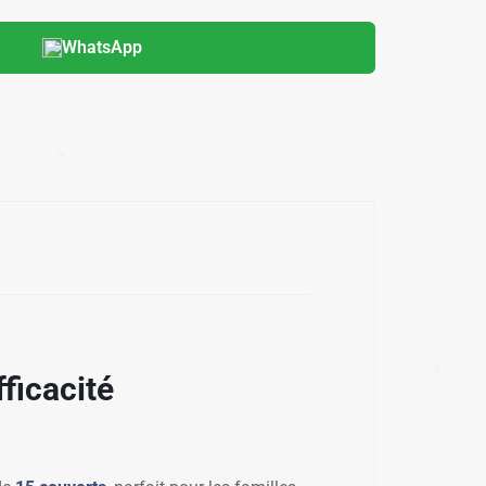
WhatsApp
✱
✱
ficacité