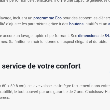
bine performance et efficacité. Il offre une capacité généreuse 
lavage, incluant un
programme Eco
pour des économies d’énerg
lité d’ajuster les paramètres grâce à des
boutons
intuitifs et un
le assure un lavage rapide et performant. Ses
dimensions
de
84
nes. Sa finition en noir lui donne un aspect élégant et durable.
 service de votre confort
60 x 59.6 cm), ce lave-vaisselle s’intègre facilement dans votre
t durabilité, le tout couvert par une garantie de 2 ans. Choisissez
ernes.
✱