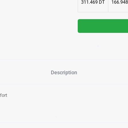
311.469 DT
166.94
✱
✱
✱
Description
✱
fort
✱