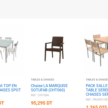
✱
✱
✱
✱
TABLES & CHAISES
TABLES & CHAISE
A TOP EN
Chaise LA MARQUISE
PACK SALLE
HAISES SPOT
SOTUFAB (CHT060)
TABLE SERE
CHAISES SE
Réf : CHT060
Réf : PACK01CB
DT
95,295
DT
1.265,02