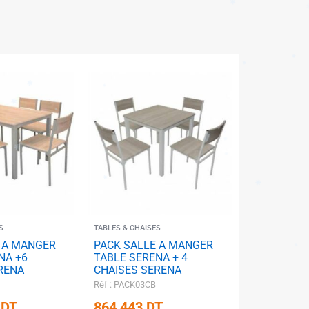
S
TABLES & CHAISES
 A MANGER
PACK SALLE A MANGER
✱
✱
NA +6
TABLE SERENA + 4
RENA
CHAISES SERENA
Réf : PACK03CB
5
DT
864,443
DT