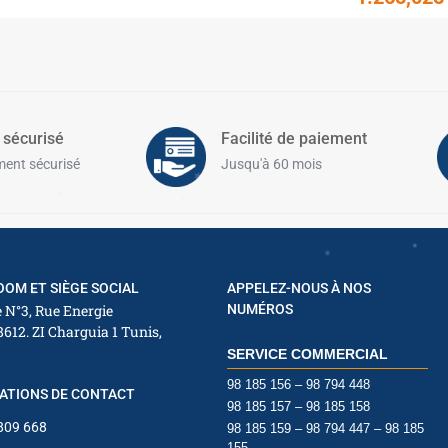
 sécurisé
Facilité de paiement
ent sécurisé
Jusqu'à 60 mois
✱
✱
✱
OM ET SIÈGE SOCIAL
APPELEZ-NOUS À NOS
✱
 N°3, Rue Energie
NUMÉROS
8612. ZI Charguia 1 Tunis,
SERVICE COMMERCIAL
98 185 156 – 98 794 448
ATIONS DE CONTACT
98 185 157 – 98 185 158
 809 668
98 185 159 – 98 794 447 – 98 185
155