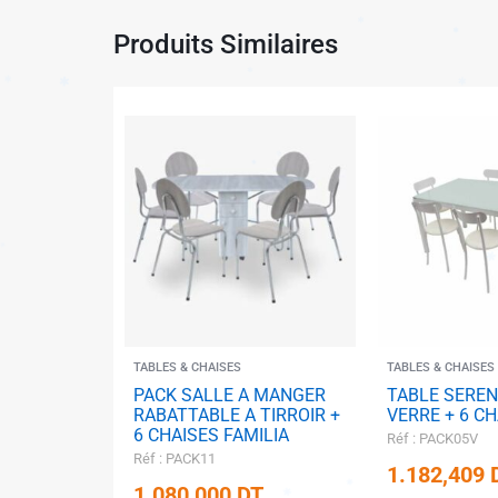
Produits Similaires
✱
TABLES & CHAISES
TABLES & CHAISES
✱
PACK SALLE A MANGER
TABLE SEREN
RABATTABLE A TIRROIR +
VERRE + 6 C
✱
6 CHAISES FAMILIA
Réf : PACK05V
✱
Réf : PACK11
1.182,409
1.080,000
DT
✱