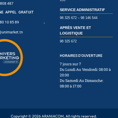
✱
 808 487
SERVICE ADMINISTRATIF
INE APPEL GRATUIT
98 325 672 – 98 146 544
 80 10 85 89
APRÈS VENTE ET
@unimarket.tn
LOGISTIQUE
98 325 672
✱
HORAIRES D’OUVERTURE
✱
✱
7 jours sur 7
✱
Du Lundi Au Vendredi: 08:00 à
✱
20:00
Du Samedi Au Dimanche:
✱
08:00 à 17:00
✱
✱
Copyright © 2026
ARANIACOM
, All rights reserved.