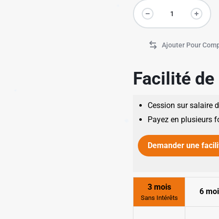
Facilité d
✱
✱
Cession sur salaire 
Payez en plusieurs f
Demander une facili
✱
✱
3 mois
6 moi
Sans Intérêts