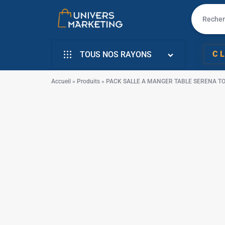
✱
UNIVERS
VENTE
C
TOUS NOS RAYONS
MARKETING
EN
INFORMATIQUE
LIGNE
Accueil
»
Produits
»
PACK SALLE A MANGER TABLE SERENA TO
SMARTPHONE & MOBILE
PC
TÉLÉVISEURS
PORTABLE,
✱
ÉLECTROMENAGER
SMARTPHONE,
PETIT ELECTRO
TV,
✱
ÉLECTRO CUISSON
SCOOTER
✱
L’ART DE LA MAISON
EN