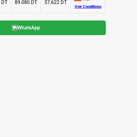
8 DT
89.080 DT
57.622 DT
Voir Conditions
WhatsApp
✱