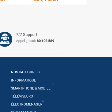
✱
✱
✱
✱
✱
✱
7/7 Support
Appel gratuit
80 108 589
✱
✱
✱
✱
✱
✱
NOS CATEGORIES
INFORMATIQUE
SMARTPHONE & MOBILE
✱
TÉLÉVISEURS
ÉLECTROMENAGER