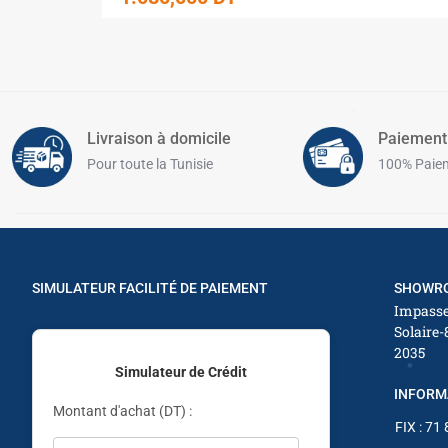
✱
✱
✱
✱
✱
Livraison à domicile
Paiement
✱
Pour toute la Tunisie
100% Paiem
✱
SIMULATEUR FACILITÉ DE PAIEMENT
SHOWRO
Impasse
Solaire-
2035
Simulateur de Crédit
INFORM
Montant d'achat (DT) :
FIX : 71
✱