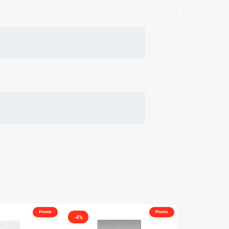
✱
✱
✱
Promo
Promo
-4%