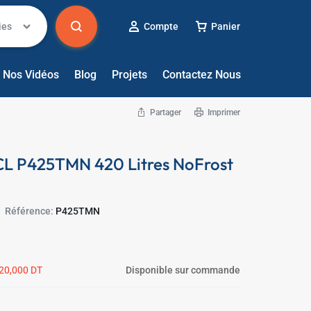
ies
Compte
Panier
Nos Vidéos
Blog
Projets
Contactez Nous
Partager
Imprimer
✱
CL P425TMN 420 Litres NoFrost
Référence:
P425TMN
20,000
DT
Disponible sur commande