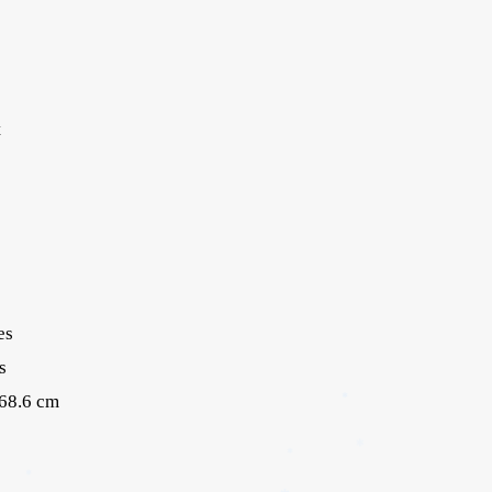
t
✱
es
s
 68.6 cm