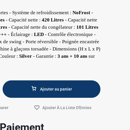
rtes - Système de refroidissement :
NoFrost
-
res
- Capacité nette :
420 Litres
- Capacité nette
tres
- Capacité nette du congélateur :
101 Litres
+++
- Éclairage :
LED
- Contrôle électronique -
 de swing - Porte réversible - Poignée encastrée
chine à glaçons torsadée - Dimensions (H x L x P)
Couleur :
Silver
- Garantie :
3 ans + 10 ans
sur
Ajouter au panier
e Paiement