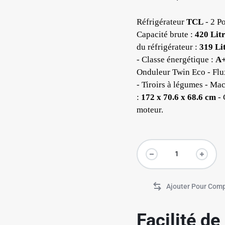
Réfrigérateur
TCL
- 2 Po
Capacité brute :
420 Lit
du réfrigérateur :
319 Li
- Classe énergétique :
A
Onduleur Twin Eco - Flux
- Tiroirs à légumes - Ma
:
172 x 70.6 x 68.6 cm
- 
moteur.
✱
Facilité d