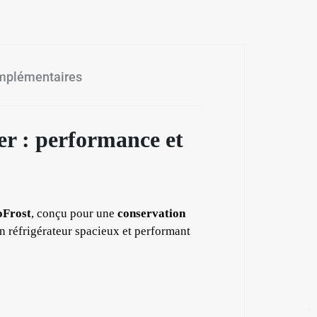
omplémentaires
r : performance et
✱
oFrost
, conçu pour une
conservation
’un réfrigérateur spacieux et performant