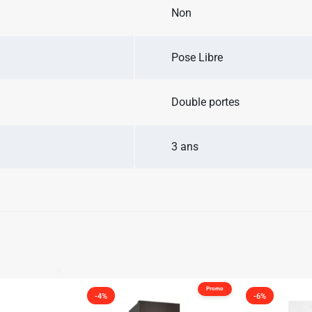
Non
Pose Libre
✱
✱
Double portes
✱
3 ans
✱
✱
✱
✱
✱
✱
Promo
-4%
-6%