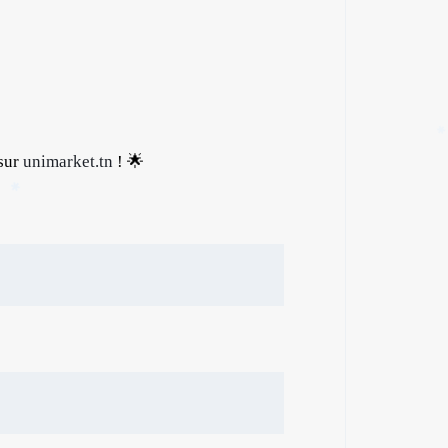
✱
 sur
unimarket.tn
! 🌟
✱
✱
✱
✱
✱
✱