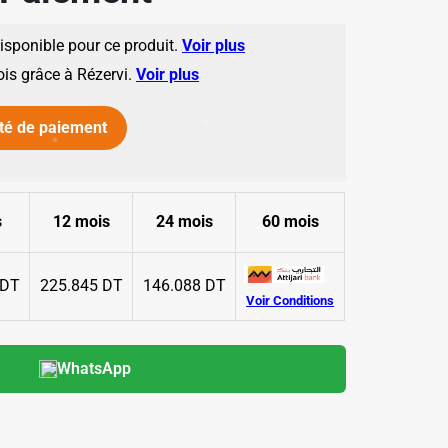
disponible pour ce produit.
Voir plus
ois grâce à Rézervi.
Voir plus
té de paiement
s
12 mois
24 mois
60 mois
✱
 DT
225.845 DT
146.088 DT
Voir Conditions
✱
WhatsApp
✱
✱