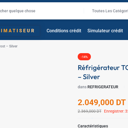
Toutes Les Catégor
✱
LIMATISEUR
Conditions crédit
Simulateur crédit
st – Silver
-14%
Réfrigérateur T
– Silver
dans
REFRIGERATEUR
2.049,000
DT
2.369,000
DT
Enregistrer:
3
Caractéristiques