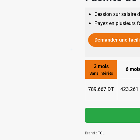
Cession sur salaire 
Payez en plusieurs f
Demander une facili
3 mois
6 moi
Sans Intérêts
✱
789.667 DT
423.261
✱
Brand :
TCL