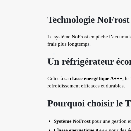
Technologie NoFrost 
Le système NoFrost empêche l’accumulat
frais plus longtemps.
Un réfrigérateur éc
Grâce à sa
classe énergétique A+++
, le
refroidissement efficaces et durables.
Pourquoi choisir l
Système NoFrost
pour une gestion ef
Classe énergétique A+++
pour des é