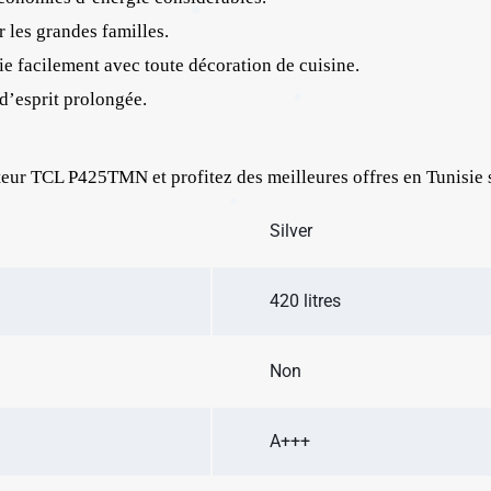
ur les grandes familles.
ie facilement avec toute décoration de cuisine.
 d’esprit prolongée.
✱
eur TCL P425TMN et profitez des meilleures offres en Tunisie
✱
✱
Silver
✱
✱
✱
420 litres
✱
Non
✱
✱
A+++
✱