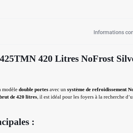
Informations c
425TMN 420 Litres NoFrost Silve
n modèle
double portes
avec un
système de refroidissement N
rut de 420 litres
, il est idéal pour les foyers à la recherche d
cipales :