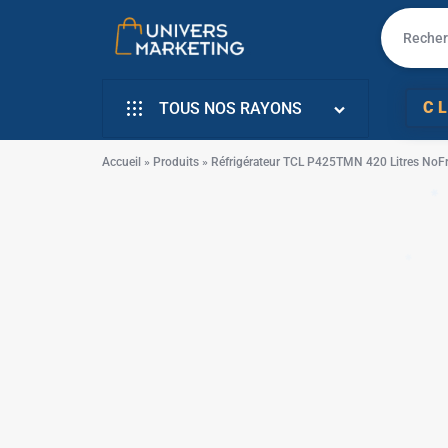
UNIVERS
VENTE
C
TOUS NOS RAYONS
MARKETING
EN
INFORMATIQUE
LIGNE
Accueil
»
Produits
»
Réfrigérateur TCL P425TMN 420 Litres NoFro
SMARTPHONE & MOBILE
PC
✱
TÉLÉVISEURS
PORTABLE,
ÉLECTROMENAGER
SMARTPHONE,
PETIT ELECTRO
TV,
ÉLECTRO CUISSON
SCOOTER
L’ART DE LA MAISON
EN