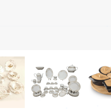
✱
✱
✱