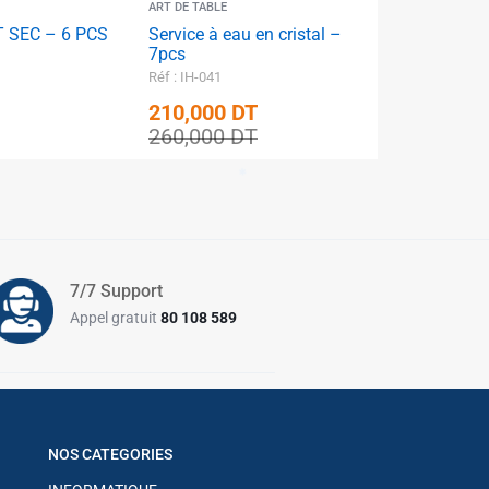
ART DE TABLE
✱
 SEC – 6 PCS
Service à eau en cristal –
7pcs
Réf : IH-041
✱
210,000
DT
260,000
DT
✱
7/7 Support
✱
Appel gratuit
80 108 589
NOS CATEGORIES