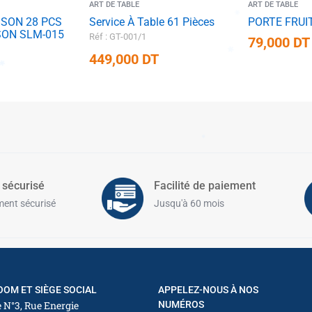
ART DE TABLE
ART DE TABLE
SSON 28 PCS
Service À Table 61 Pièces
PORTE FRUIT
SON SLM-015
Réf : GT-001/1
79,000
DT
449,000
DT
✱
 sécurisé
Facilité de paiement
ent sécurisé
Jusqu'à 60 mois
✱
✱
OM ET SIÈGE SOCIAL
APPELEZ-NOUS À NOS
 N°3, Rue Energie
NUMÉROS