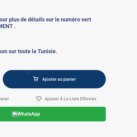
ur plus de détails sur le numéro vert
MENT .
✱
✱
son sur toute la Tunisie.
Ajouter au panier
✱
WhatsApp