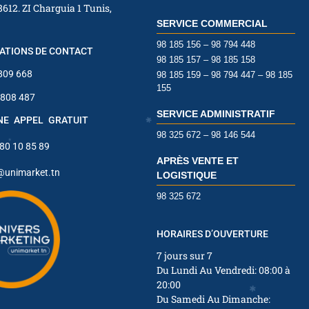
8612. ZI Charguia 1 Tunis,
✱
SERVICE COMMERCIAL
✱
✱
98 185 156 – 98 794 448
ATIONS DE CONTACT
✱
98 185 157 – 98 185 158
✱
 809 668
98 185 159 – 98 794 447 – 98 185
155
 808 487
✱
SERVICE ADMINISTRATIF
INE APPEL GRATUIT
✱
98 325 672 – 98 146 544
 80 10 85 89
APRÈS VENTE ET
@unimarket.tn
LOGISTIQUE
98 325 672
✱
HORAIRES D’OUVERTURE
7 jours sur 7
Du Lundi Au Vendredi: 08:00 à
20:00
Du Samedi Au Dimanche: