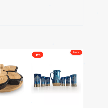
Promo
-19%
✱
✱
✱
✱
✱