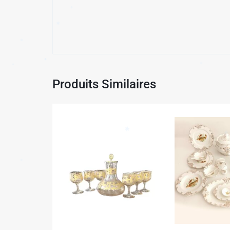
✱
Produits Similaires
✱
✱
✱
✱
✱
✱
✱