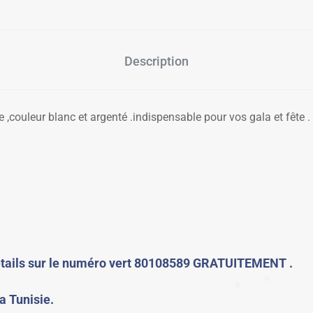
✱
Description
,couleur blanc et argenté .indispensable pour vos gala et fête .
✱
étails sur le numéro vert 80108589 GRATUITEMENT .
la Tunisie.
✱