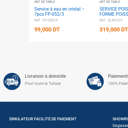
ART DE TABLE
ART DE TABLE
✱
Service à eau en cristal –
SERVICE POI
7pcs FP-052/3
FORME POIS
✱
Réf : FP-052/3
Réf : SLM-015
99,000
DT
319,000
DT
✱
✱
✱
Livraison à domicile
Paiement
✱
✱
Pour toute la Tunisie
100% Paiem
✱
✱
SIMULATEUR FACILITÉ DE PAIEMENT
SHOWRO
Impasse