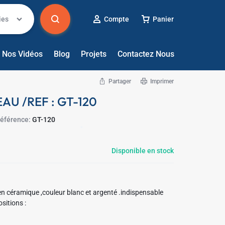
ies
Compte
Panier
Nos Vidéos
Blog
Projets
Contactez Nous
Partager
Imprimer
AU /REF : GT-120
✱
éférence:
GT-120
✱
✱
✱
✱
Disponible en stock
✱
en céramique ,couleur blanc et argenté .indispensable
 fête . Compositions :
✱