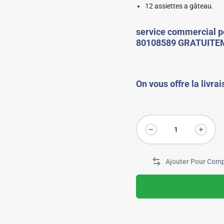
12 assiettes a gâteau.
✱
service commercial po
80108589 GRATUITE
On vous offre la livrai
✱
✱
✱
✱