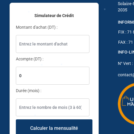
Solaire-
2035
Simulateur de Crédit
INFORM
Montant d'achat (DT) :
✱
FIX : 71
✱
FAX : 71
INFO-L
✱
Acompte (DT) :
N° Vert :
contact
Durée (mois) :
✱
Calculer la mensualité
✱