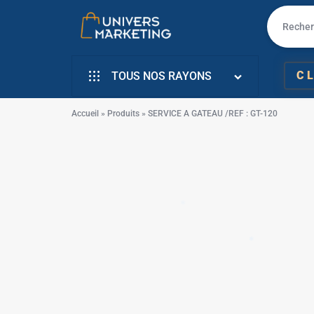
✱
UNIVERS
VENTE
C
TOUS NOS RAYONS
MARKETING
EN
INFORMATIQUE
LIGNE
Accueil
»
Produits
»
SERVICE A GATEAU /REF : GT-120
SMARTPHONE & MOBILE
PC
TÉLÉVISEURS
PORTABLE,
ÉLECTROMENAGER
SMARTPHONE,
✱
PETIT ELECTRO
TV,
ÉLECTRO CUISSON
SCOOTER
✱
L’ART DE LA MAISON
EN