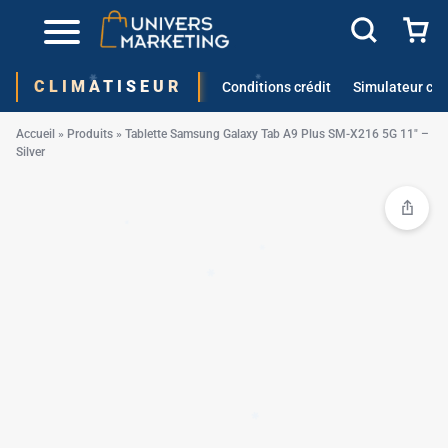
CLIMATISEUR
Conditions crédit
Simulateur cré
✱
Accueil
»
Produits
»
Tablette Samsung Galaxy Tab A9 Plus SM-X216 5G 11″ –
Silver
✱
✱
✱
✱