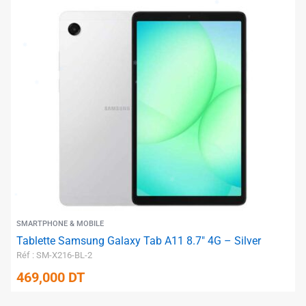
✱
✱
✱
✱
✱
SMARTPHONE & MOBILE
Tablette Samsung Galaxy Tab A11 8.7″ 4G – Silver
Réf : SM-X216-BL-2
✱
✱
469,000
DT
✱