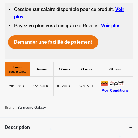
✱
Cession sur salaire disponible pour ce produit.
Voir
✱
plus
Payez en plusieurs fois grâce à Rézervi.
Voir plus
Demander une facilité de paiement
✱
3 mois
6 mois
12 mois
24 mois
60 mois
Sans Intérêts
283.000 DT
151.688 DT
80.938 DT
52.355 DT
Voir Conditions
Brand :
Samsung Galaxy
Description