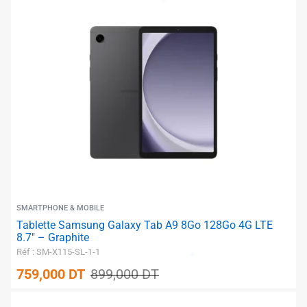
✱
✱
✱
SMARTPHONE & MOBILE
Tablette Samsung Galaxy Tab A9 8Go 128Go 4G LTE
8.7″ – Graphite
Réf : SM-X115-SL-1-1
759,000
DT
899,000
DT