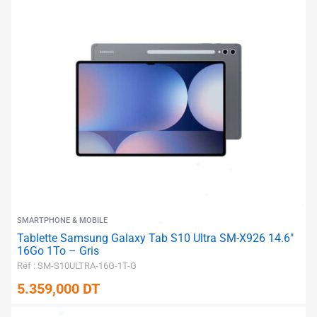
✱
SMARTPHONE & MOBILE
Tablette Samsung Galaxy Tab S10 Ultra SM-X926 14.6″
16Go 1To – Gris
Réf : SM-S10ULTRA-16G-1T-G
5.359,000
DT