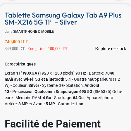
Tablette Samsung Galaxy Tab A9 Plus
SM-X216 5G 11″ – Silver
dans
SMARTPHONE & MOBILE
749,000
DT
Rupture de stock
849,000
DT
Enregistrer:
100,000
DT
Caractéristiques
Écran
11'' WUXGA
(1920 x 1200 pixels) 90 Hz - Batterie:
7040
✱
✱
mAh
avec
Wi-Fi, 5G et Bluetooth 5.1
- Quatre haut-parleurs (1,2
W) - Couleur:
Silver
- Système d'exploitation:
Android
13
- Processeur:
Qualcomm Snapdragon 695 5G
(SM6375) Octa-
core - Mémoire RAM:
4 Go
- Stockage:
64 Go
- Appareil photo
Arrière:
8 MP
et Avant:
5 MP
- Garantie:
1 an
Facilité de Paiement
✱