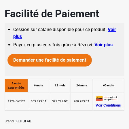
Facilité de Paiement
Cession sur salaire disponible pour ce produit.
Voir
plus
Payez en plusieurs fois grâce à Rézervi.
Voir plus
Demander une facilité de paiement
✱
3 mois
6 mois
12 mois
24 mois
60 mois
Sans Intérêts
1126.667 DT
603.893 DT
322.227 DT
208.433 DT
Voir Conditions
Brand :
SOTUFAB