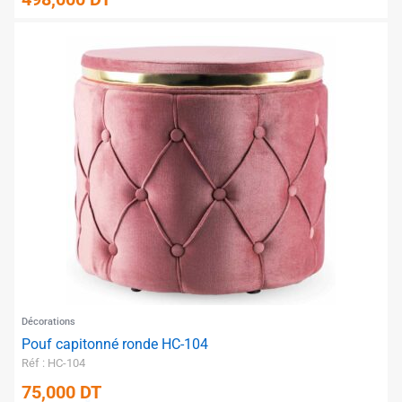
✱
✱
Décorations
Pouf capitonné ronde HC-104
Réf : HC-104
75,000
DT