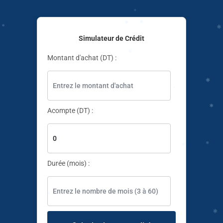
Simulateur de Crédit
Montant d'achat (DT) :
✱
Acompte (DT) :
✱
✱
✱
✱
✱
✱
✱
✱
Durée (mois) :
✱