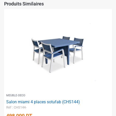
Produits Similaires
✱
MEUBLE-DECO
✱
Salon miami 4 places sotufab (CHS144)
Réf : CHS144-
498,000
DT
✱