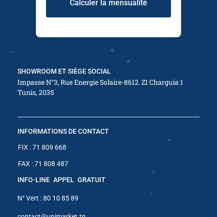
Calculer la mensualité
✱
✱
✱
✱
✱
✱
✱
✱
SHOWROOM ET SIÈGE SOCIAL
✱
Impasse N°3, Rue Energie Solaire-8612. ZI Charguia 1
Tunis, 2035
✱
✱
INFORMATIONS DE CONTACT
✱
FIX : 71 809 668
FAX : 71 808 487
✱
✱
INFO-LINE APPEL GRATUIT
N° Vert : 80 10 85 89
contact@unimarket.tn