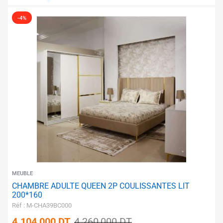
-4%
✱
✱
MEUBLE
CHAMBRE ADULTE QUEEN 2P COULISSANTES LIT
200*160
Réf : M-CHA39BC000
4.104,000
DT
4.260,000
DT