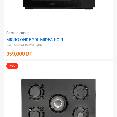
✱
✱
ÉLECTRO CUISSON
MICRO-ONDE 20L MIDEA NOIR
Réf : MMO-MMP01E (BK)
✱
359,000
DT
-22%