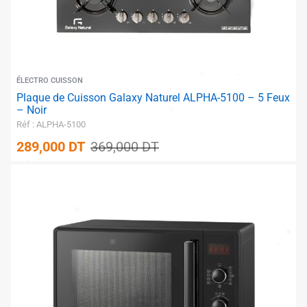
✱
ÉLECTRO CUISSON
Plaque de Cuisson Galaxy Naturel ALPHA-5100 – 5 Feux
– Noir
Réf : ALPHA-5100
289,000
DT
369,000
DT