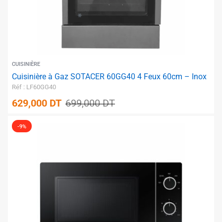
CUISINIÈRE
Cuisinière à Gaz SOTACER 60GG40 4 Feux 60cm – Inox
Réf : LF60GG40
629,000
DT
699,000
DT
-9%
✱