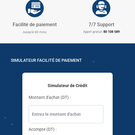
✱
✱
✱
✱
Facilité de paiement
7/7 Support
Appel gratuit
80 108 589
Jusqu'à 60 mois
✱
✱
SIMULATEUR FACILITÉ DE PAIEMENT
✱
Simulateur de Crédit
✱
✱
Montant d'achat (DT) :
✱
✱
✱
✱
✱
Acompte (DT) :