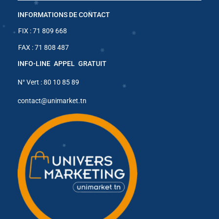
INFORMATIONS DE CONTACT
✱
FIX : 71 809 668
FAX : 71 808 487
✱
✱
✱
INFO-LINE APPEL GRATUIT
✱
✱
N° Vert : 80 10 85 89
✱
contact@unimarket.tn
✱
✱
✱
✱
✱
✱