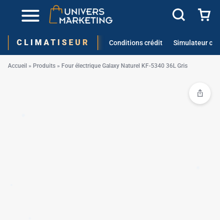
✱
✱
CLIMATISEUR
Conditions crédit
Simulateur cré
✱
Accueil
»
Produits
»
Four électrique Galaxy Naturel KF-5340 36L Gris
✱
✱
✱
✱
✱
✱