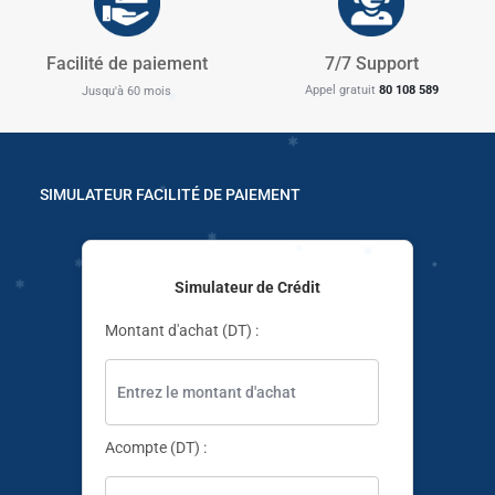
Facilité de paiement
7/7 Support
✱
Appel gratuit
80 108 589
Jusqu'à 60 mois
✱
✱
✱
SIMULATEUR FACILITÉ DE PAIEMENT
✱
Simulateur de Crédit
✱
✱
Montant d'achat (DT) :
Acompte (DT) :
✱