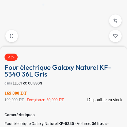
✱
✱
✱
-15%
Four électrique Galaxy Naturel KF-
5340 36L Gris
dans
ÉLECTRO CUISSON
169,000
DT
Disponible en stock
199,000
DT
Enregistrer:
30,000
DT
Caractéristiques
Four électrique Galaxy Naturel
KF-5340
- Volume:
36 litres
-
✱