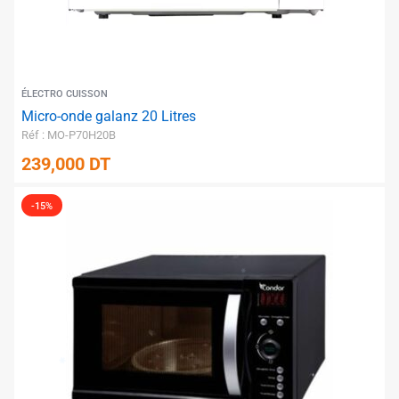
✱
ÉLECTRO CUISSON
Micro-onde galanz 20 Litres
Réf : MO-P70H20B
239,000
DT
-15%
✱
✱