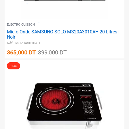
ÉLECTRO CUISSON
Micro-Onde SAMSUNG SOLO MS20A3010AH 20 Litres |
✱
Noir
Réf : MS20A3010AH
✱
365,000
DT
399,000
DT
-13%