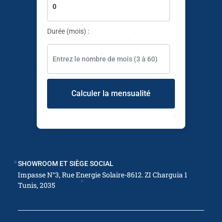
✱
Durée (mois) :
✱
✱
✱
✱
Calculer la mensualité
✱
✱
✱
SHOWROOM ET SIÈGE SOCIAL
✱
Impasse N°3, Rue Energie Solaire-8612. ZI Charguia 1
✱
Tunis, 2035
✱
✱
✱
✱
✱
✱
✱