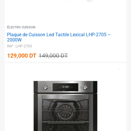
ÉLECTRO CUISSON
Plaque de Cuisson Led Tactile Lexical LHP-2705 –
2000W
Réf : LHP-2705
129,000
DT
149,000
DT
✱
✱