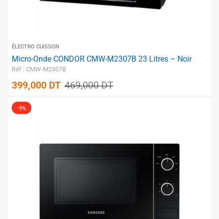
ÉLECTRO CUISSON
Micro-Onde CONDOR CMW-M2307B 23 Litres – Noir
Réf : CMW-M2307B
399,000
DT
469,000
DT
-9%
✱
✱
✱