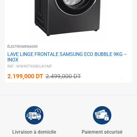
✱
ÉLECTROMENAGER
LAVE LINGE FRONTALE SAMSUNG ECO BUBBLE 9KG –
INOX
Réf : WW90T654DLN1MF
2.199,000
DT
2.499,000
DT
✱
✱
✱
✱
✱
✱
✱
✱
Livraison à domicile
Paiement sécurisé
✱