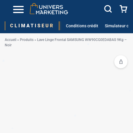
✱
CLIMATISEUR
Conditions crédit
Simulateur cré
Accueil
»
Produits
»
Lave Linge Frontal SAMSUNG WW90CG0EDABAS 9Kg –
Noir
✱
✱
✱