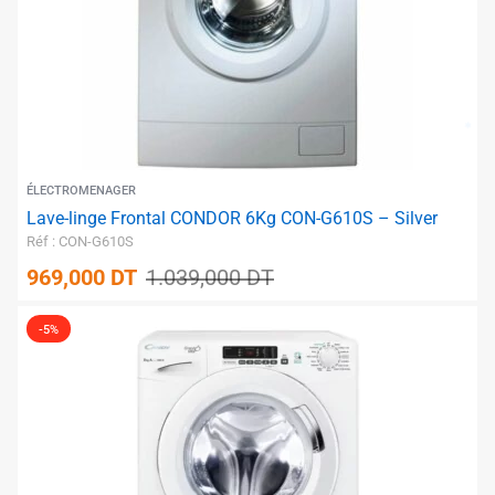
ÉLECTROMENAGER
Lave-linge Frontal CONDOR 6Kg CON-G610S – Silver
✱
✱
Réf : CON-G610S
969,000
DT
1.039,000
DT
-5%