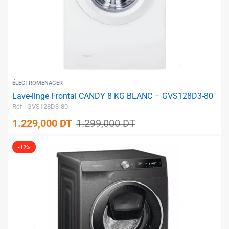
✱
ÉLECTROMENAGER
Lave-linge Frontal CANDY 8 KG BLANC – GVS128D3-80
Réf : GVS128D3-80
1.229,000
DT
1.299,000
DT
-12%