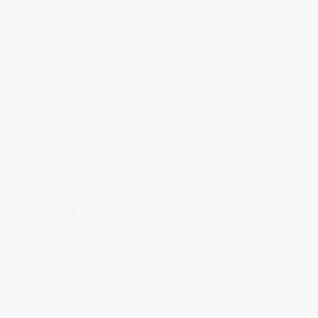
✱
✱
✱