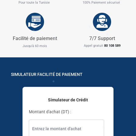
✱
Pour toute la Tunisie
100% Paiement sécurisé
✱
✱
✱
Facilité de paiement
7/7 Support
Appel gratuit
80 108 589
Jusqu'à 60 mois
✱
✱
SIMULATEUR FACILITÉ DE PAIEMENT
✱
Simulateur de Crédit
Montant d'achat (DT) :
✱