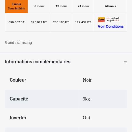
3 mois
6 mois
12 mois
24 mois
60 mois
Sans Intérêts
✱
699.667 DT
375.021 DT
200.105 DT
129.438 DT
Voir Conditions
✱
✱
Brand :
samsung
Informations complémentaires
Couleur
Noir
Capacité
9kg
Inverter
Oui