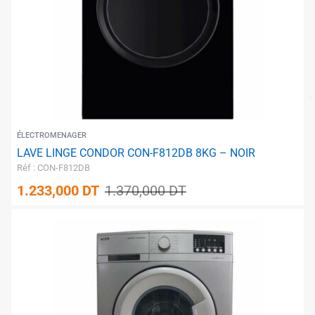
✱
ÉLECTROMENAGER
LAVE LINGE CONDOR CON-F812DB 8KG – NOIR
Réf : CON-F812DB
1.233,000
DT
1.370,000
DT
✱