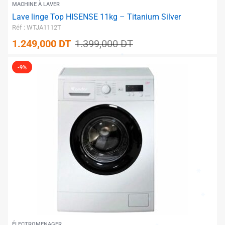
MACHINE À LAVER
Lave linge Top HISENSE 11kg – Titanium Silver
Réf : WTJA1112T
✱
1.249,000
DT
1.399,000
DT
-9%
✱
ÉLECTROMENAGER