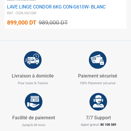
LAVE LINGE CONDOR 6KG CON-G610W- BLANC
Réf : CON-G610W
899,000
DT
989,000
DT
✱
✱
Livraison à domicile
Paiement sécurisé
Pour toute la Tunisie
100% Paiement sécurisé
✱
Facilité de paiement
7/7 Support
✱
Appel gratuit
80 108 589
Jusqu'à 60 mois
✱