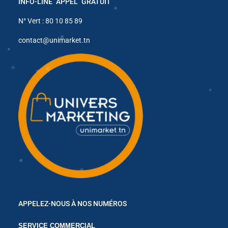
INFO-LINE APPEL GRATUIT
✱
N° Vert : 80 10 85 89
contact@unimarket.tn
✱
✱
✱
✱
✱
✱
✱
✱
APPELEZ-NOUS À NOS NUMÉROS
✱
✱
SERVICE COMMERCIAL