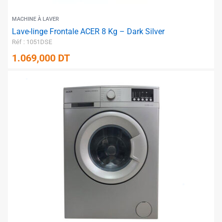
MACHINE À LAVER
Lave-linge Frontale ACER 8 Kg – Dark Silver
Réf : 1051DSE
1.069,000
DT
✱