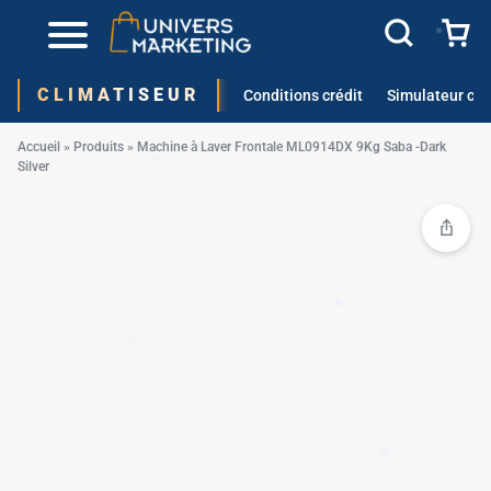
✱
CLIMATISEUR
Conditions crédit
Simulateur cré
Accueil
»
Produits
»
Machine à Laver Frontale ML0914DX 9Kg Saba -Dark
✱
Silver
✱
✱