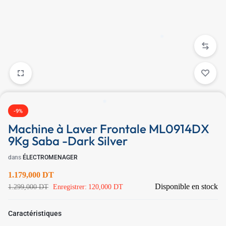
✱
-9%
Machine à Laver Frontale ML0914DX
9Kg Saba -Dark Silver
dans
ÉLECTROMENAGER
1.179,000
DT
✱
Disponible en stock
✱
1.299,000
DT
Enregistrer:
120,000
DT
Caractéristiques
✱