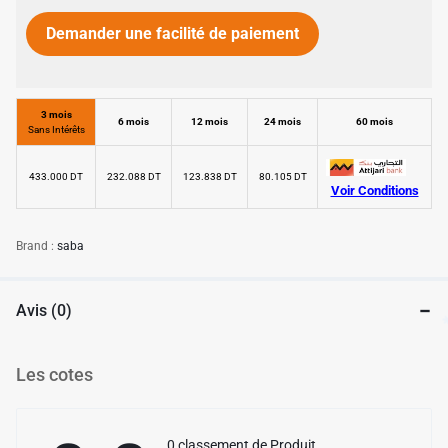
Demander une facilité de paiement
✱
3 mois
6 mois
12 mois
24 mois
60 mois
Sans Intérêts
433.000 DT
232.088 DT
123.838 DT
80.105 DT
✱
Voir Conditions
Brand :
saba
Avis (0)
✱
Les cotes
✱
0 classement de Produit