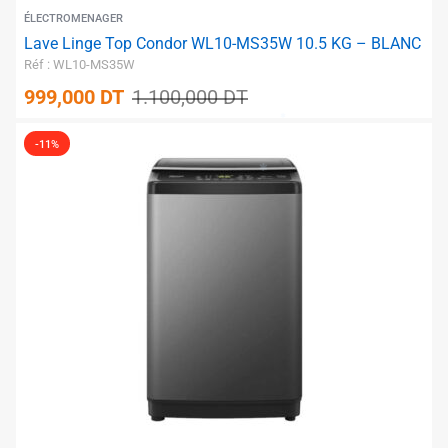
ÉLECTROMENAGER
Lave Linge Top Condor WL10-MS35W 10.5 KG – BLANC
Réf : WL10-MS35W
999,000
DT
1.100,000
DT
-11%
✱
✱
✱
✱