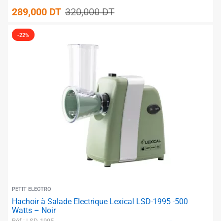
289,000
DT
320,000
DT
✱
-22%
✱
✱
✱
PETIT ELECTRO
Hachoir à Salade Electrique Lexical LSD-1995 -500
Watts – Noir
Réf : LSD-1995