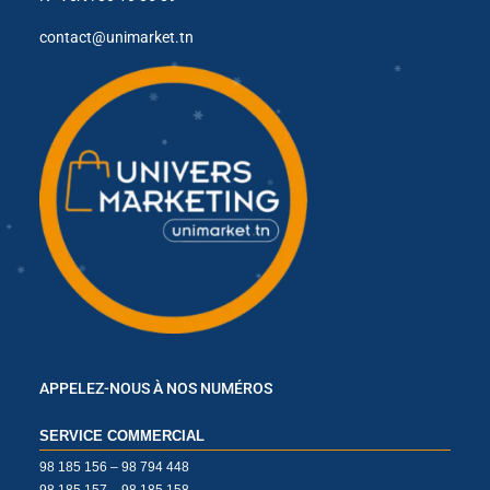
✱
contact@unimarket.tn
✱
✱
✱
✱
✱
✱
✱
✱
✱
APPELEZ-NOUS À NOS NUMÉROS
✱
SERVICE COMMERCIAL
98 185 156 – 98 794 448
98 185 157 – 98 185 158