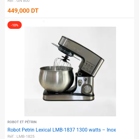
Réf : GN 800
449,000
DT
-10%
✱
✱
ROBOT ET PÉTRIN
Robot Petrin Lexical LMB-1837 1300 watts – Inox
✱
Réf : LMB-1825