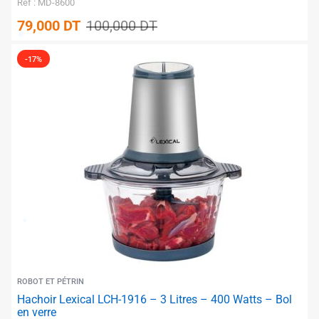
Réf : MD-8600
79,000
DT
100,000
DT
-17%
✱
✱
ROBOT ET PÉTRIN
Hachoir Lexical LCH-1916 – 3 Litres – 400 Watts – Bol
en verre