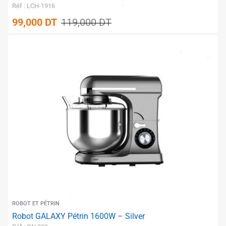
Réf : LCH-1916
99,000
DT
119,000
DT
✱
✱
✱
✱
ROBOT ET PÉTRIN
✱
Robot GALAXY Pétrin 1600W – Silver
✱