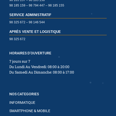
98 185 159 – 98 794 447 – 98 185 155
✱
✱
SERVICE ADMINISTRATIF
98 325 672 – 98 146 544
APRÈS VENTE ET LOGISTIQUE
✱
98 325 672
✱
✱
✱
✱
✱
HORAIRES D’OUVERTURE
✱
✱
7 jours sur 7
Du Lundi Au Vendredi: 08:00 à 20:00
✱
Du Samedi Au Dimanche: 08:00 à 17:00
✱
✱
✱
✱
NOS CATEGORIES
INFORMATIQUE
✱
SMARTPHONE & MOBILE