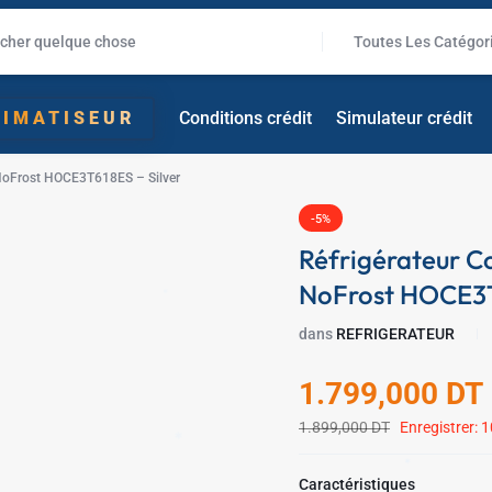
Toutes Les Catégor
LIMATISEUR
Conditions crédit
Simulateur crédit
NoFrost HOCE3T618ES – Silver
✱
-5%
✱
Réfrigérateur 
NoFrost HOCE3T
dans
REFRIGERATEUR
1.799,000
DT
1.899,000
DT
Enregistrer:
1
Caractéristiques