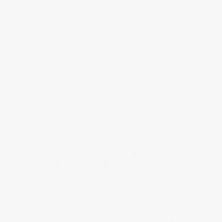
✱
✱
✱