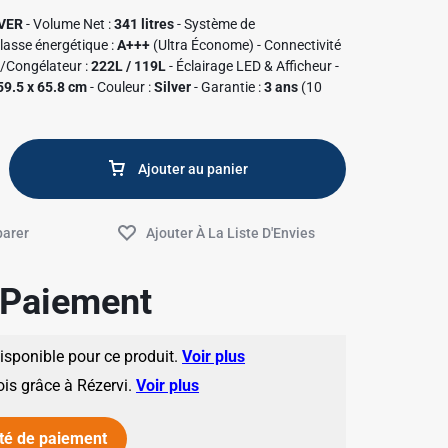
VER
- Volume Net :
341 litres
- Système de
lasse énergétique :
A+++
(Ultra Économe) - Connectivité
r/Congélateur :
222L / 119L
- Éclairage LED & Afficheur -
59.5 x 65.8 cm
- Couleur :
Silver
- Garantie :
3 ans
(10
Ajouter au panier
✱
e Paiement
disponible pour ce produit.
Voir plus
ois grâce à Rézervi.
Voir plus
✱
té de paiement
✱