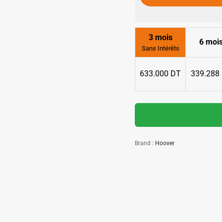
3 mois
6 moi
Sans Intérêts
633.000 DT
339.288
✱
✱
Brand :
Hoover
✱