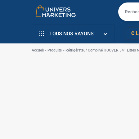
UNIVERS
VENTE
C
TOUS NOS RAYONS
MARKETING
EN
INFORMATIQUE
LIGNE
Accueil
»
Produits
»
Réfrigérateur Combiné HOOVER 341 Litres 
SMARTPHONE & MOBILE
PC
✱
TÉLÉVISEURS
PORTABLE,
ÉLECTROMENAGER
SMARTPHONE,
PETIT ELECTRO
TV,
ÉLECTRO CUISSON
✱
SCOOTER
L’ART DE LA MAISON
✱
EN
✱