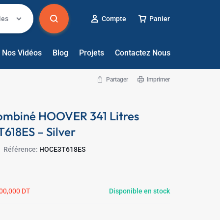
ies
Compte
Panier
Nos Vidéos
Blog
Projets
Contactez Nous
Partager
Imprimer
Combiné HOOVER 341 Litres
618ES – Silver
Référence:
HOCE3T618ES
00,000
DT
Disponible en stock