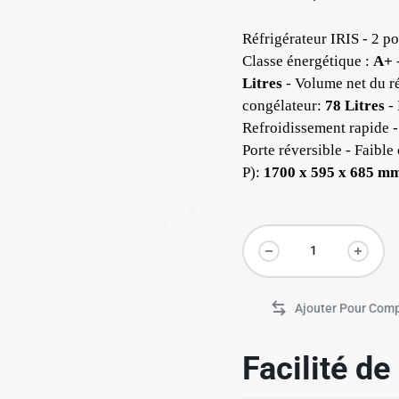
✱
Réfrigérateur IRIS - 2 p
Classe énergétique :
A+
✱
Litres
- Volume net du ré
congélateur:
78 Litres
- 
Refroidissement rapide -
Porte réversible - Faibl
P):
1700 x 595 x 685 m
✱
Facilité d