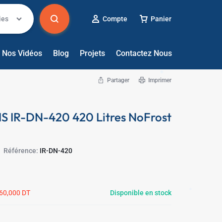
✱
ies
Compte
Panier
Nos Vidéos
Blog
Projets
Contactez Nous
Partager
Imprimer
RIS IR-DN-420 420 Litres NoFrost
Référence:
IR-DN-420
60,000
DT
Disponible en stock