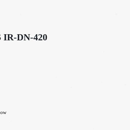
✱
S IR-DN-420
low