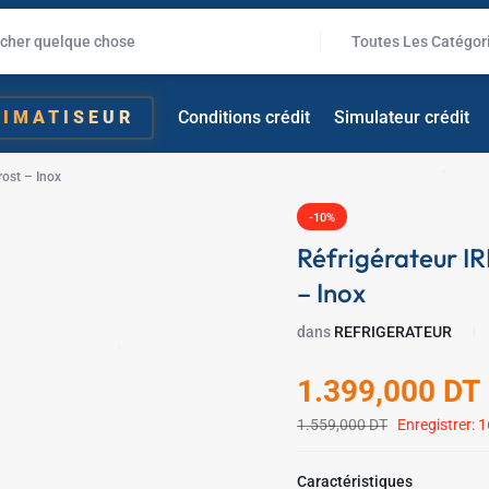
Toutes Les Catégor
✱
LIMATISEUR
Conditions crédit
Simulateur crédit
rost – Inox
-10%
Réfrigérateur I
– Inox
dans
REFRIGERATEUR
1.399,000
DT
1.559,000
DT
Enregistrer:
1
Caractéristiques