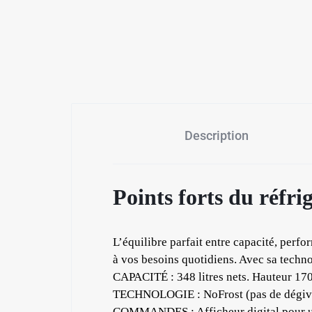
Description
Points forts du réfr
L’équilibre parfait entre capacité, perf
à vos besoins quotidiens. Avec sa techno
CAPACITÉ : 348 litres nets. Hauteur 170
✱
TECHNOLOGIE : NoFrost (pas de dégivrag
COMMANDES : Afficheur digital pour un 