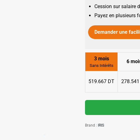
Cession sur salaire 
Payez en plusieurs f
Demander une facili
✱
✱
3 mois
6 moi
✱
Sans Intérêts
519.667 DT
278.541
✱
✱
Brand :
IRIS
✱