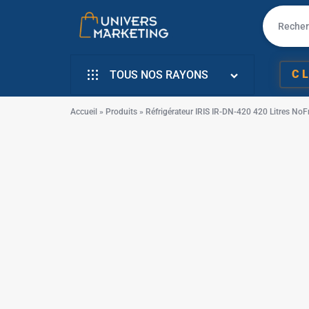
UNIVERS
VENTE
✱
C
TOUS NOS RAYONS
MARKETING
EN
INFORMATIQUE
LIGNE
Accueil
»
Produits
»
Réfrigérateur IRIS IR-DN-420 420 Litres NoF
SMARTPHONE & MOBILE
PC
TÉLÉVISEURS
PORTABLE,
ÉLECTROMENAGER
SMARTPHONE,
PETIT ELECTRO
TV,
ÉLECTRO CUISSON
SCOOTER
✱
L’ART DE LA MAISON
EN