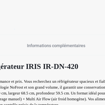
✱
✱
Informations complémentaires
igérateur IRIS IR-DN-420
ormance et prix. Vous recherchez un réfrigérateur spacieux et 
logie NoFrost et son grand volume, il garantit une conservatio
 cm, largeur 68.5 cm, profondeur 59.5 cm. Un format idéal pour 
e manuel) + Multi Air Flow (air froid homogène). Vos aliments
contrôle précis de la température.