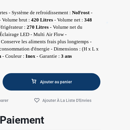
ortes - Système de refroidissement :
NoFrost
-
- Volume brut :
420 Litres
- Volume net :
348
frigérateur :
270 Litres -
Volume net du
Éclairage LED - Multi Air Flow -
 Conserve les aliments frais plus longtemps -
✱
e consommation d'énergie - Dimensions : (H x L x
m
- Couleur :
Inox
- Garantie :
3 ans
Ajouter au panier
e Paiement
✱