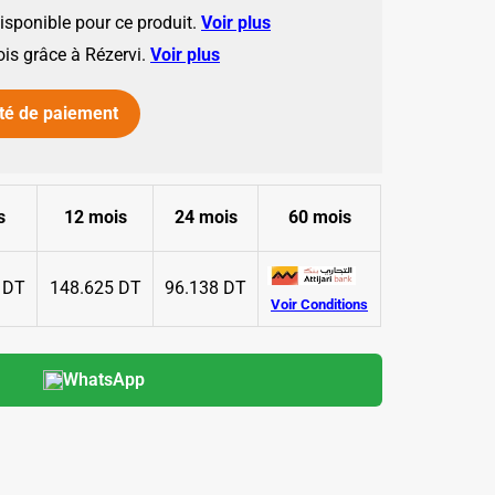
disponible pour ce produit.
Voir plus
ois grâce à Rézervi.
Voir plus
té de paiement
s
12 mois
24 mois
60 mois
 DT
148.625 DT
96.138 DT
Voir Conditions
WhatsApp
✱