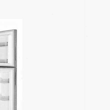
✱
✱
✱
✱