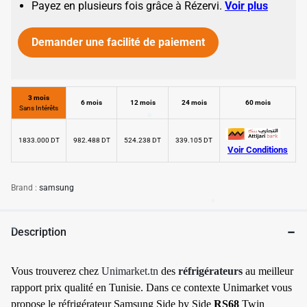
Payez en plusieurs fois grâce à Rézervi.
Voir plus
Demander une facilité de paiement
✱
✱
✱
3 mois
6 mois
12 mois
24 mois
60 mois
Sans Intérêts
1833.000 DT
982.488 DT
524.238 DT
339.105 DT
Voir Conditions
Brand :
samsung
Description
✱
Vous trouverez chez
Unimarket.tn
des
réfrigérateurs
au meilleur
rapport prix qualité en Tunisie. Dans ce contexte Unimarket vous
propose le réfrigérateur Samsung Side by Side
RS68
Twin