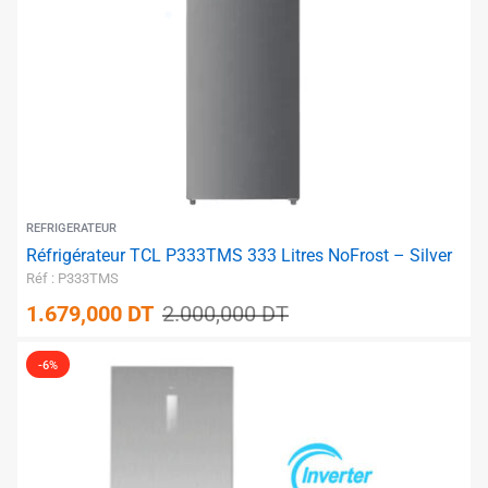
REFRIGERATEUR
Réfrigérateur TCL P333TMS 333 Litres NoFrost – Silver
Réf : P333TMS
1.679,000
DT
2.000,000
DT
-6%
✱