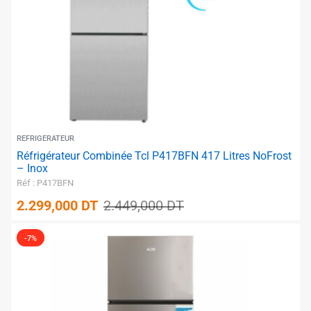
✱
REFRIGERATEUR
Réfrigérateur Combinée Tcl P417BFN 417 Litres NoFrost
– Inox
Réf : P417BFN
2.299,000
DT
2.449,000
DT
-7%