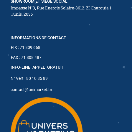
SHOWROOM ET SIÈGE SOCIAL
✱
Impasse N°3, Rue Energie Solaire-8612. ZI Charguia 1
Tunis, 2035
✱
✱
✱
INFORMATIONS DE CONTACT
FIX : 71 809 668
✱
FAX : 71 808 487
✱
INFO-LINE APPEL GRATUIT
✱
N° Vert : 80 10 85 89
contact@unimarket.tn
✱