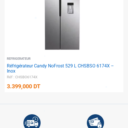
✱
✱
✱
✱
✱
✱
REFRIGERATEUR
Réfrigérateur Candy NoFrost 529 L CHSBSO 6174X –
Inox
Réf : CHSBO6174X
3.399,000
DT
✱
✱
✱