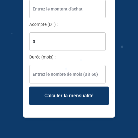
✱
Acompte (DT) :
✱
Durée (mois) :
✱
✱
Calculer la mensualité
✱