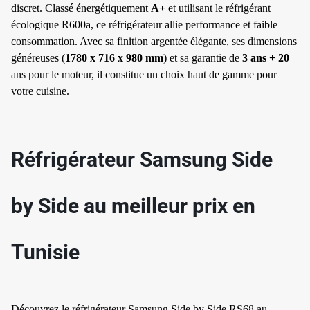
discret. Classé énergétiquement
A+
et utilisant le réfrigérant
écologique R600a, ce réfrigérateur allie performance et faible
consommation. Avec sa finition argentée élégante, ses dimensions
généreuses (
1780 x 716 x 980 mm
) et sa garantie de
3 ans + 20
ans pour le moteur, il constitue un choix haut de gamme pour
votre cuisine.
✱
Réfrigérateur Samsung Side
by Side au meilleur prix en
✱
Tunisie
✱
✱
Découvrez le réfrigérateur Samsung Side by Side RS68 au