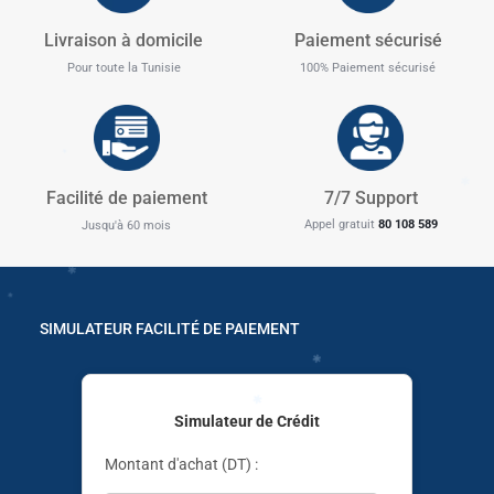
✱
Livraison à domicile
Paiement sécurisé
Pour toute la Tunisie
100% Paiement sécurisé
✱
Facilité de paiement
7/7 Support
✱
Appel gratuit
80 108 589
Jusqu'à 60 mois
✱
SIMULATEUR FACILITÉ DE PAIEMENT
✱
Simulateur de Crédit
Montant d'achat (DT) :
✱