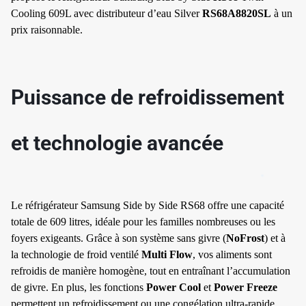
Cooling 609L avec distributeur d’eau Silver
RS68A8820SL
à un
prix raisonnable.
Puissance de refroidissement
✱
et technologie avancée
Le réfrigérateur Samsung Side by Side RS68 offre une capacité
totale de 609 litres, idéale pour les familles nombreuses ou les
✱
foyers exigeants. Grâce à son système sans givre (
NoFrost
) et à
la technologie de froid ventilé
Multi Flow
, vos aliments sont
refroidis de manière homogène, tout en entraînant l’accumulation
de givre. En plus, les fonctions
Power Cool
et
Power Freeze
permettent un refroidissement ou une congélation ultra-rapide,