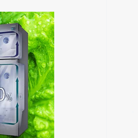
✱
✱
✱