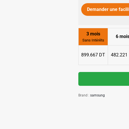
Demander une facili
✱
3 mois
6 moi
Sans Intérêts
899.667 DT
482.221
Brand :
samsung