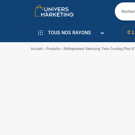
UNIVERS
VENTE
C
TOUS NOS RAYONS
MARKETING
EN
INFORMATIQUE
LIGNE
Accueil
»
Produits
»
Réfrigérateur Samsung Twin Cooling Plus 
SMARTPHONE & MOBILE
PC
TÉLÉVISEURS
PORTABLE,
ÉLECTROMENAGER
SMARTPHONE,
PETIT ELECTRO
TV,
ÉLECTRO CUISSON
✱
SCOOTER
L’ART DE LA MAISON
EN