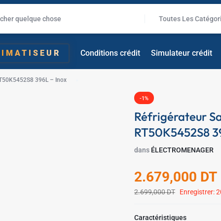
Toutes Les Catégor
LIMATISEUR
Conditions crédit
Simulateur crédit
✱
RT50K5452S8 396L – Inox
✱
-1%
Réfrigérateur S
RT50K5452S8 39
dans
ÉLECTROMENAGER
2.679,000
DT
2.699,000
DT
Enregistrer:
2
✱
Caractéristiques