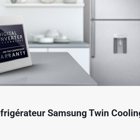
✱
✱
✱
réfrigérateur Samsung Twin Cool