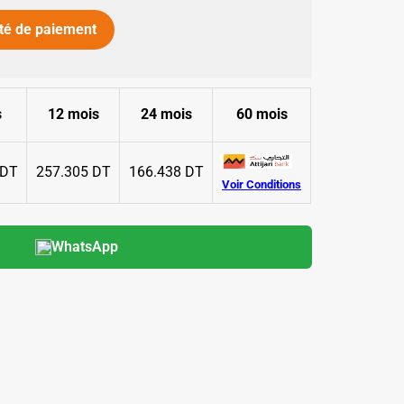
té de paiement
s
12 mois
24 mois
60 mois
✱
 DT
257.305 DT
166.438 DT
Voir Conditions
✱
WhatsApp