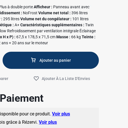
Plus à double porte
Afficheur :
Panneau avant avec
idissement :
NoFrost
Volume net total :
396 litres
 :
295 litres
Volume net du congélateur :
101 litres
étique :
A+
Caractéristiques supplémentaires :
Twin
✱
low Refroidissement par ventilation intégrale Éclairage
 H x P) :
67,5 x 178,5 x 71,5 cm
Masse :
66 kg
Teinte :
 ans + 20 ans sur le moteur
Ajouter au panier
e Paiement
disponible pour ce produit.
Voir plus
✱
ois grâce à Rézervi.
Voir plus