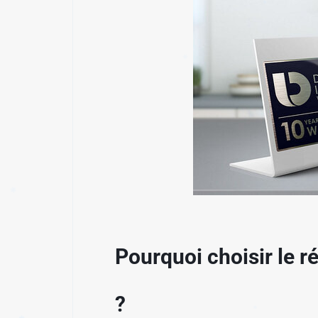
✱
✱
✱
Pourquoi choisir le 
?