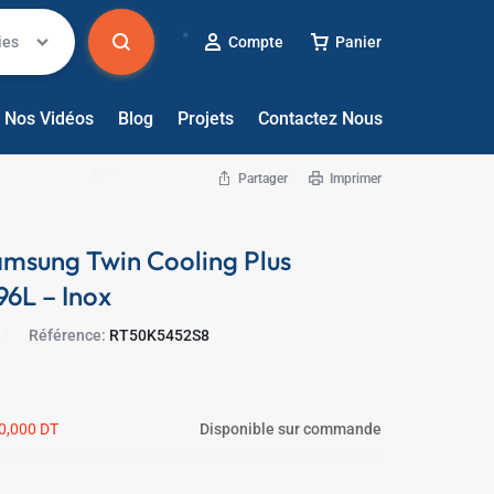
ies
Compte
Panier
Nos Vidéos
Blog
Projets
Contactez Nous
✱
Partager
Imprimer
amsung Twin Cooling Plus
6L – Inox
Référence:
RT50K5452S8
0,000
DT
Disponible sur commande