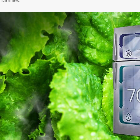
 familles.
✱