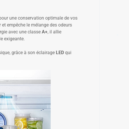
r pour une conservation optimale de vos
✱
ur et empêche le mélange des odeurs
✱
rgie avec une classe
A+
, il allie
e exigeante.
sique, grâce à son éclairage
LED
qui
✱
✱
✱
✱
✱
✱