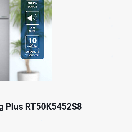
✱
ing Plus RT50K5452S8