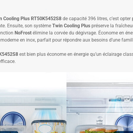
 Cooling Plus RT50K5452S8
de capacité 396 litres, c’est opte
nte. Ensuite, son système
Twin Cooling Plus
préserve la fraîche
onction
NoFrost
élimine la corvée du dégivrage. Économe en éne
moderne en inox, parfait pour répondre aux besoins d’une famill
K5452S8
est bien plus économe en énergie qu’un éclairage clas
fficace.
✱
✱