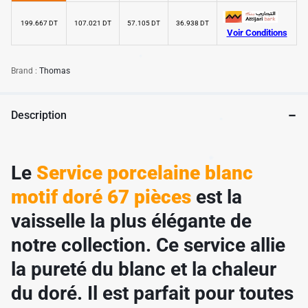
199.667 DT
107.021 DT
57.105 DT
36.938 DT
Voir Conditions
✱
✱
✱
Brand :
Thomas
Description
✱
Le
Service porcelaine blanc
motif doré 67
pièces
est la
vaisselle la plus élégante de
notre collection. Ce service allie
la pureté du blanc et la chaleur
du doré. Il est parfait pour toutes