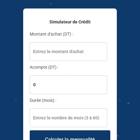
✱
✱
Simulateur de Crédit
Montant d'achat (DT) :
✱
✱
Acompte (DT) :
✱
✱
Durée (mois) :
✱
Calculer la mensualité