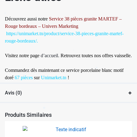
✱
Découvrez aussi notre
Service 38 pièces granite MARTEF –
Rouge bordeaux – Univers Marketing
https://unimarket.tn/product/service-38-pieces-granite-martef-
rouge-bordeaux/
.
✱
Visitez notre page
d’accueil.
Retrouvez toutes nos offres vaisselle.
✱
Commandez dès maintenant ce service porcelaine blanc motif
doré
67 pièces
sur
Unimarket.tn
!
Avis (0)
✱
Produits Similaires