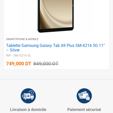
✱
✱
✱
✱
SMARTPHONE & MOBILE
Tablette Samsung Galaxy Tab A9 Plus SM-X216 5G 11″
✱
✱
✱
✱
– Silver
✱
✱
Réf : SM-X216-SL
749,000
DT
849,000
DT
✱
✱
✱
Livraison à domicile
Paiement sécurisé