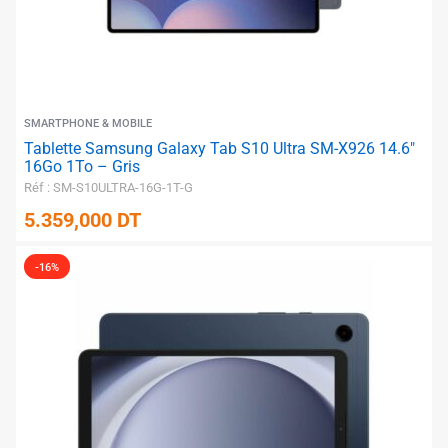
✱
SMARTPHONE & MOBILE
Tablette Samsung Galaxy Tab S10 Ultra SM-X926 14.6″
16Go 1To – Gris
Réf : SM-S10ULTRA-16G-1T-G
5.359,000
DT
-16%