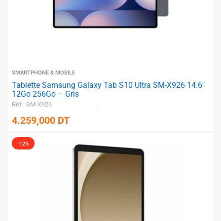
SMARTPHONE & MOBILE
Tablette Samsung Galaxy Tab S10 Ultra SM-X926 14.6″
12Go 256Go – Gris
Réf : SM-X926
4.259,000
DT
✱
-12%
✱
✱
✱