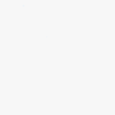
✱
✱
✱