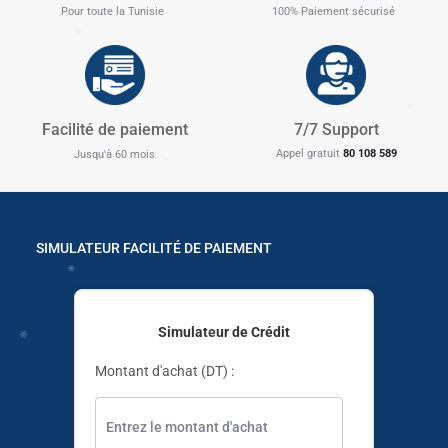
Pour toute la Tunisie
100% Paiement sécurisé
✱
✱
✱
✱
Facilité de paiement
7/7 Support
✱
Appel gratuit
80 108 589
Jusqu'à 60 mois
✱
SIMULATEUR FACILITÉ DE PAIEMENT
✱
Simulateur de Crédit
Montant d'achat (DT) :
✱