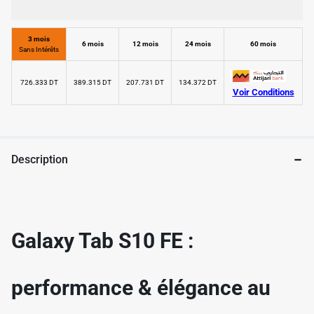
3 mois
6 mois
12 mois
24 mois
60 mois
Sans Intérêts
726.333 DT
389.315 DT
207.731 DT
134.372 DT
Voir Conditions
✱
Description
✱
Galaxy Tab S10 FE :
performance & élégance au