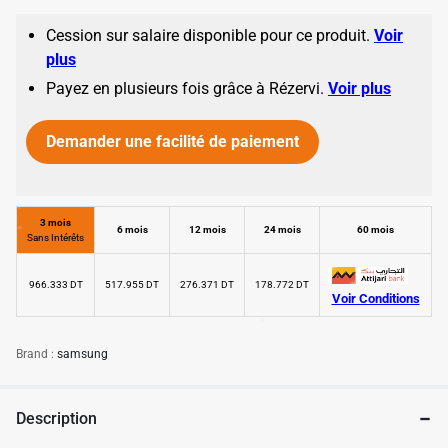
Cession sur salaire disponible pour ce produit.
Voir
plus
Payez en plusieurs fois grâce à Rézervi.
Voir plus
Demander une facilité de paiement
3 mois
6 mois
12 mois
24 mois
60 mois
Sans Intérêts
966.333 DT
517.955 DT
276.371 DT
178.772 DT
Voir Conditions
✱
Brand :
samsung
✱
Description