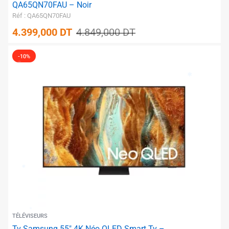
QA65QN70FAU – Noir
Réf : QA65QN70FAU
4.399,000
DT
4.849,000
DT
-10%
✱
✱
✱
✱
✱
✱
✱
✱
TÉLÉVISEURS
Tv Samsung 55″ 4K Néo QLED Smart Tv –