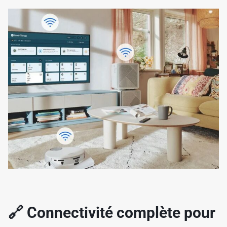
✱
✱
✱
🔗 Connectivité complète pour