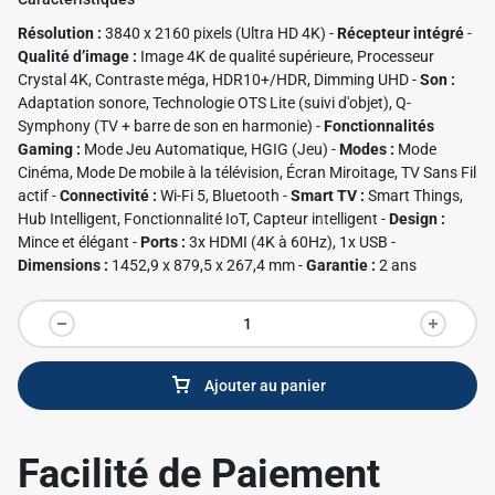
✱
Résolution :
3840 x 2160 pixels (Ultra HD 4K) -
Récepteur intégré
-
Qualité d’image :
Image 4K de qualité supérieure, Processeur
Crystal 4K, Contraste méga, HDR10+/HDR, Dimming UHD -
Son :
Adaptation sonore, Technologie OTS Lite (suivi d'objet), Q-
Symphony (TV + barre de son en harmonie) -
Fonctionnalités
Gaming :
Mode Jeu Automatique, HGIG (Jeu) -
Modes :
Mode
Cinéma, Mode De mobile à la télévision, Écran Miroitage, TV Sans Fil
actif -
Connectivité :
Wi-Fi 5, Bluetooth -
Smart TV :
Smart Things,
Hub Intelligent, Fonctionnalité IoT, Capteur intelligent -
Design :
Mince et élégant -
Ports :
3x HDMI (4K à 60Hz), 1x USB -
Dimensions :
1452,9 x 879,5 x 267,4 mm -
Garantie :
2 ans
Ajouter au panier
Facilité de Paiement