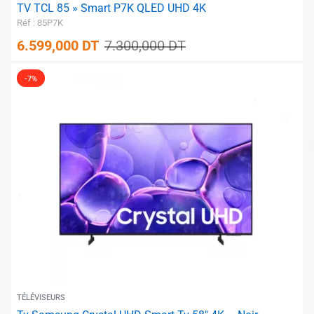
TV TCL 85 » Smart P7K QLED UHD 4K
Réf : 85P7K
6.599,000
DT
7.300,000
DT
-7%
TÉLÉVISEURS
✱