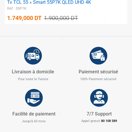
Tv TCL 55 » Smart 55P7K QLED UHD 4K
Réf : 55P7K
1.749,000
DT
1.900,000
DT
✱
✱
Livraison à domicile
Paiement sécurisé
Pour toute la Tunisie
100% Paiement sécurisé
✱
✱
Facilité de paiement
7/7 Support
Appel gratuit
80 108 589
Jusqu'à 60 mois