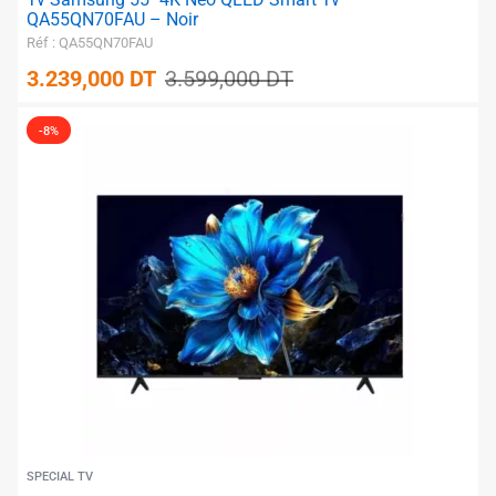
QA55QN70FAU – Noir
Réf : QA55QN70FAU
3.239,000
DT
3.599,000
DT
-8%
✱
✱
✱
✱
✱
✱
SPECIAL TV