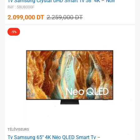
Tv Samsung Crystal UHD Smart Tv 58″ 4K – Noir
Réf : 58U8000F
2.099,000
DT
2.259,000
DT
-9%
✱
TÉLÉVISEURS
Tv Samsung 65″ 4K Néo QLED Smart Tv –