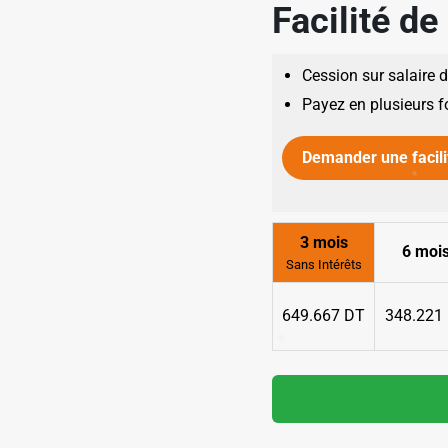
Facilité d
Cession sur salaire 
Payez en plusieurs f
✱
Demander une facili
✱
3 mois
6 moi
Sans Intérêts
649.667 DT
348.221
✱