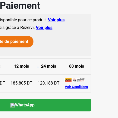
e Paiement
disponible pour ce produit.
Voir plus
ois grâce à Rézervi.
Voir plus
té de paiement
✱
s
12 mois
24 mois
60 mois
 DT
185.805 DT
120.188 DT
Voir Conditions
WhatsApp