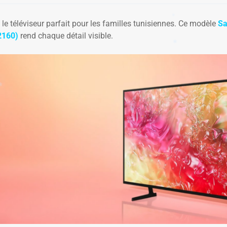
✱
 le téléviseur parfait pour les familles tunisiennes. Ce modèle
Sa
2160)
rend chaque détail visible.
✱
✱
✱
✱