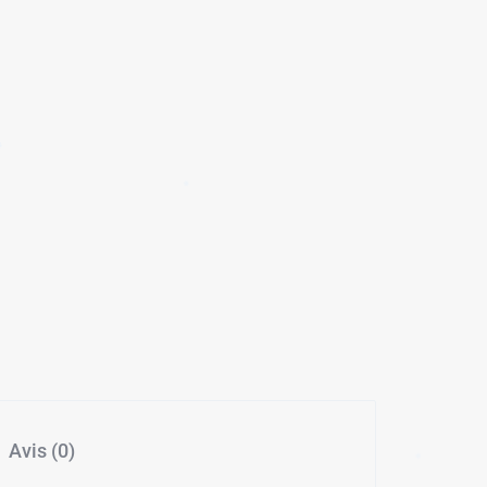
✱
Avis (0)
✱