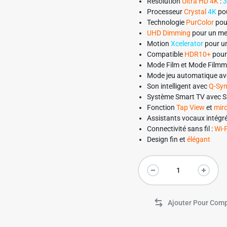
Résolution
Ultra HD 4K
:
Processeur
Crystal
4K
pou
Technologie
PurColor
pour
UHD Dimming
pour un mei
✱
Motion
Xcelerator
pour un
Compatible
HDR10+
pour 
Mode Film et Mode Filmm
Mode jeu automatique ave
Son intelligent avec
Q-Sy
Système Smart TV avec S
Fonction
Tap View
et
miro
Assistants vocaux intégré
Connectivité sans fil :
Wi-F
Design fin et
élégant
Connecteurs :
3 x HDMI (
Dimensions avec pied :
12
Garantie :
2 ans