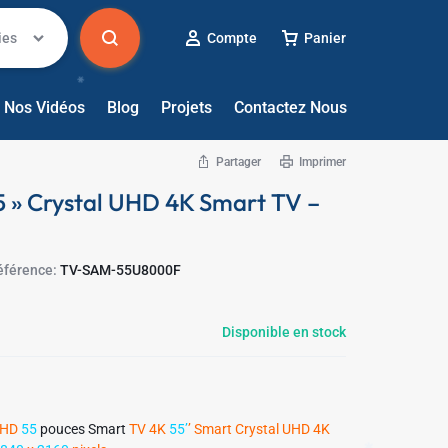
✱
ies
Compte
Panier
Nos Vidéos
Blog
Projets
Contactez Nous
Partager
Imprimer
✱
» Crystal UHD 4K Smart TV –
éférence:
TV-SAM-55U8000F
Disponible en stock
UHD
55
pouces Smart
TV 4K
55’
’ Smart Crystal UHD 4K
✱