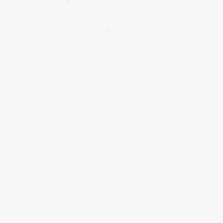
✱
✱
✱