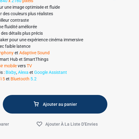
3840
x
2160
pixels
r une image optimisée et fluide
 des couleurs plus réalistes
lleur contraste
e fluidité améliorée
des détails plus précis
aker pour une expérience cinéma immersive
c faible latence
mphony
et
Adaptive Sound
mart Hub et SmartThings
ir mobile
vers
TV
s :
Bixby
,
Alexa
et
Google Assistant
i 5
et
Bluetooth
5.2
4K 60Hz)
,
2 x USB
,
Ethernet LAN
, sortie audio numérique
24.6 x 759.1 x 199 mm
Ajouter au panier