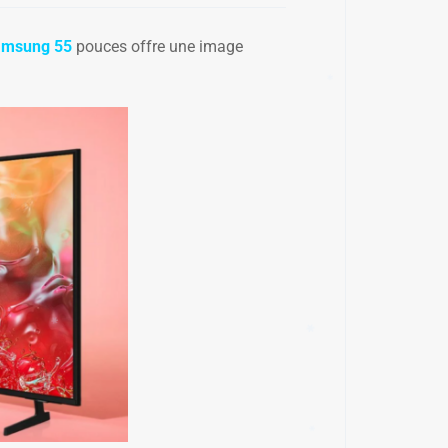
✱
✱
msung 55
pouces offre une image
✱
✱
✱