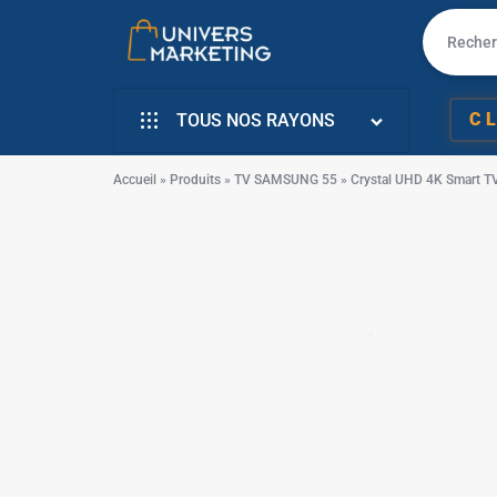
UNIVERS
VENTE
✱
C
TOUS NOS RAYONS
MARKETING
EN
INFORMATIQUE
LIGNE
Accueil
»
Produits
»
TV SAMSUNG 55 » Crystal UHD 4K Smart TV
SMARTPHONE & MOBILE
PC
TÉLÉVISEURS
PORTABLE,
ÉLECTROMENAGER
SMARTPHONE,
PETIT ELECTRO
TV,
ÉLECTRO CUISSON
SCOOTER
L’ART DE LA MAISON
EN